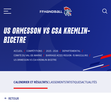
Aller
au
contenu
US ORMESSON VS CSA KREMLIN-
BICETRE
ACCUEIL
COMPÉTITIONS
2025 - 2026
DEPARTEMENTAL
COMITE DU VAL-DE-MARNE
BARRAGE ACCES REGION -15 MASCULINS
US ORMESSON VS CSA KREMLIN-BICETRE
CALENDRIER ET RÉSULTATS
CLASSEMENT
STATISTIQUES
ACTUALITÉS
RETOUR