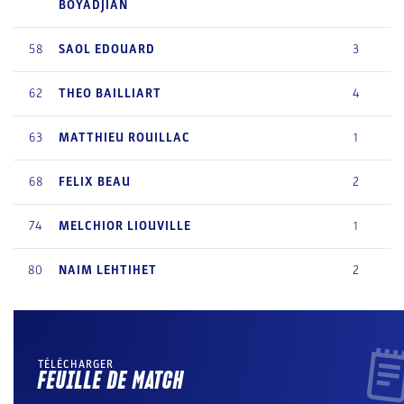
BOYADJIAN
58
SAOL
EDOUARD
3
62
THEO
BAILLIART
4
63
MATTHIEU
ROUILLAC
1
68
FELIX
BEAU
2
74
MELCHIOR
LIOUVILLE
1
80
NAIM
LEHTIHET
2
TÉLÉCHARGER
FEUILLE DE MATCH