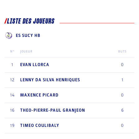
LISTE DES JOUEURS
ES SUCY HB
N°
JOUEUR
BUTS
1
EVAN
LLORCA
0
12
LENNY
DA SILVA HENRIQUES
1
14
MAXENCE
PICARD
0
16
THEO-PIERRE-PAUL
GRANJEON
6
19
TIMEO
COULIBALY
0