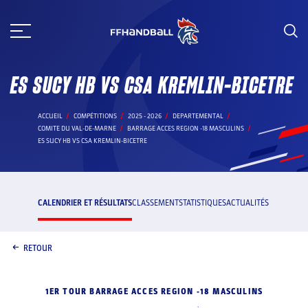
Aller
au
contenu
ES SUCY HB VS CSA KREMLIN-BICETRE
ACCUEIL
COMPÉTITIONS
2025 - 2026
DEPARTEMENTAL
COMITE DU VAL-DE-MARNE
BARRAGE ACCES REGION -18 MASCULINS
ES SUCY HB VS CSA KREMLIN-BICETRE
CALENDRIER ET RÉSULTATS
CLASSEMENT
STATISTIQUES
ACTUALITÉS
RETOUR
1ER TOUR BARRAGE ACCES REGION -18 MASCULINS