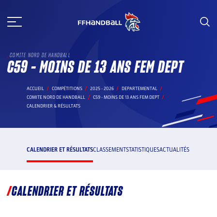
Aller
au
contenu
COMITE NORD DE HANDBALL
C59 - MOINS DE 13 ANS FEM DEPT
ACCUEIL
COMPÉTITIONS
2025 - 2026
DEPARTEMENTAL
COMITE NORD DE HANDBALL
C59 - MOINS DE 13 ANS FEM DEPT
CALENDRIER & RÉSULTATS
CALENDRIER ET RÉSULTATS
CLASSEMENT
STATISTIQUES
ACTUALITÉS
CALENDRIER ET RÉSULTATS