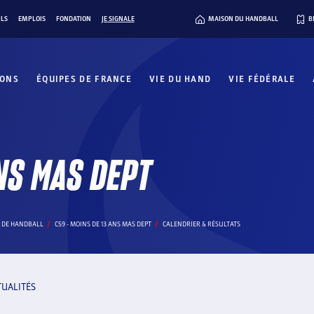
ILS
EMPLOIS
FONDATION
JE SIGNALE
MAISON DU HANDBALL
B
IONS
ÉQUIPES DE FRANCE
VIE DU HAND
VIE FÉDÉRALE
NS MAS DEPT
 DE HANDBALL
C59 - MOINS DE 13 ANS MAS DEPT
CALENDRIER & RÉSULTATS
TUALITÉS