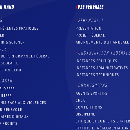
DU HAND
VIE FÉDÉRALE
ER
FFHANDBALL
FFÉRENTES PRATIQUES
PRÉSENTATION
RER
PROJET FÉDÉRAL
IR & SOIGNER
ABONNEMENTS DU HANDBALL
RER
ORGANISATION FÉDÉRAL
T DE PERFORMANCE FÉDÉRAL
INSTANCES POLITIQUES
 SCOLAIRE
INSTANCES ADMINISTRATIVES
ER UN CLUB
INSTANCES TECHNIQUES
GAGER
COMMISSIONS
ELOPPER
AGENTS SPORTIFS
ILISER
CNCG
NIS FACE AUX VIOLENCES
COMPÉTITIONS
IR BÉNÉVOLE
DISCIPLINE
AIRES DIGITAUX
ÉTHIQUE ET CONFLITS D'INTÉ
À PROJETS
STATUTS ET RÉGLEMENTATION