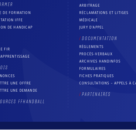
ORMER
ARBITRAGE
E DE FORMATION
RÉCLAMATIONS ET LITIGES
TATION IFFE
MÉDICALE
ION DE HANDICAP
JURY D’APPEL
DOCUMENTATION
RÈGLEMENTS
E FIR
PROCÈS-VERBAUX
’APPRENTISSAGE
ARCHIVES HANDINFOS
LOIS
FORMULAIRES
NNONCES
FICHES PRATIQUES
TTRE UNE OFFRE
CONSULTATIONS – APPELS À 
TTRE UNE DEMANDE
PARTENAIRES
OURCES FFHANDBALL
Contact
Aide site
Accessibilité : partiellement conforme
Mentions légales
Conditions