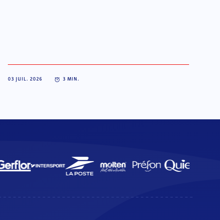
03 JUIL. 2026
3
MIN.