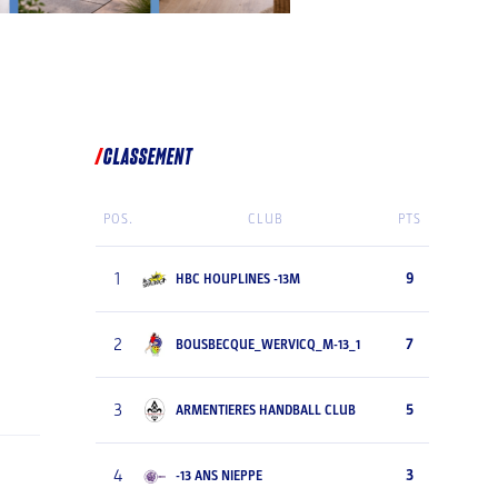
CLASSEMENT
POS.
CLUB
PTS
1
9
HBC HOUPLINES -13M
2
7
BOUSBECQUE_WERVICQ_M-13_1
3
5
ARMENTIERES HANDBALL CLUB
4
3
-13 ANS NIEPPE