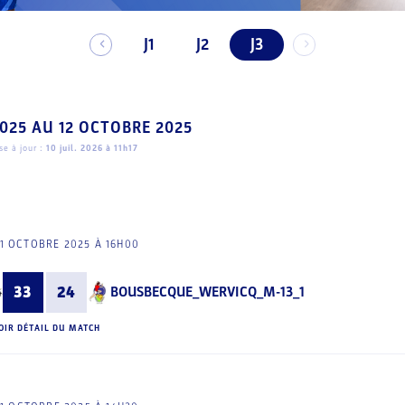
J1
J2
J3
2025
AU
12 OCTOBRE 2025
e à jour :
10 juil. 2026 à 11h17
1 OCTOBRE 2025 À 16H00
33
24
BOUSBECQUE_WERVICQ_M-13_1
OIR DÉTAIL DU MATCH