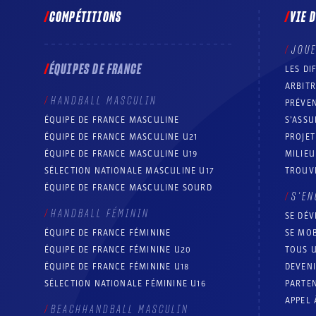
COMPÉTITIONS
VIE 
JOU
ÉQUIPES DE FRANCE
LES DI
ARBIT
HANDBALL MASCULIN
PRÉVEN
ÉQUIPE DE FRANCE MASCULINE
S’ASSU
ÉQUIPE DE FRANCE MASCULINE U21
PROJE
ÉQUIPE DE FRANCE MASCULINE U19
MILIEU
SÉLECTION NATIONALE MASCULINE U17
TROUV
ÉQUIPE DE FRANCE MASCULINE SOURD
S’EN
HANDBALL FÉMININ
SE DÉV
ÉQUIPE DE FRANCE FÉMININE
SE MOB
ÉQUIPE DE FRANCE FÉMININE U20
TOUS U
ÉQUIPE DE FRANCE FÉMININE U18
DEVEN
SÉLECTION NATIONALE FÉMININE U16
PARTEN
APPEL 
BEACHHANDBALL MASCULIN