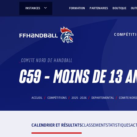
Aller
INSTANCES
FORMATION
PARTENAIRES
BOUTIQUE
OUT
au
contenu
COMPÉTIT
COMITE NORD DE HANDBALL
C59 - MOINS DE 13 A
ACCUEIL
COMPÉTITIONS
2025 - 2026
DEPARTEMENTAL
COMITE NORD
CALENDRIER ET RÉSULTATS
CLASSEMENT
STATISTIQUES
AC