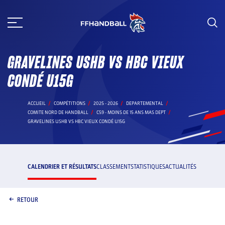
Aller
au
contenu
GRAVELINES USHB VS HBC VIEUX
CONDÉ U15G
ACCUEIL
COMPÉTITIONS
2025 - 2026
DEPARTEMENTAL
COMITE NORD DE HANDBALL
C59 - MOINS DE 15 ANS MAS DEPT
GRAVELINES USHB VS HBC VIEUX CONDÉ U15G
CALENDRIER ET RÉSULTATS
CLASSEMENT
STATISTIQUES
ACTUALITÉS
RETOUR