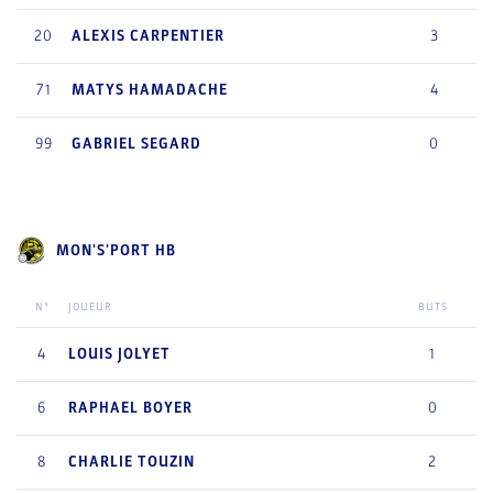
20
ALEXIS
CARPENTIER
3
71
MATYS
HAMADACHE
4
99
GABRIEL
SEGARD
0
MON'S'PORT HB
N°
JOUEUR
BUTS
4
LOUIS
JOLYET
1
6
RAPHAEL
BOYER
0
8
CHARLIE
TOUZIN
2