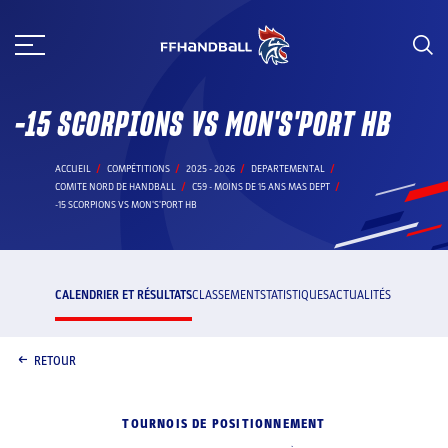
Aller
au
contenu
-15 SCORPIONS VS MON'S'PORT HB
ACCUEIL
COMPÉTITIONS
2025 - 2026
DEPARTEMENTAL
COMITE NORD DE HANDBALL
C59 - MOINS DE 15 ANS MAS DEPT
-15 SCORPIONS VS MON'S'PORT HB
CALENDRIER ET RÉSULTATS
CLASSEMENT
STATISTIQUES
ACTUALITÉS
RETOUR
TOURNOIS DE POSITIONNEMENT