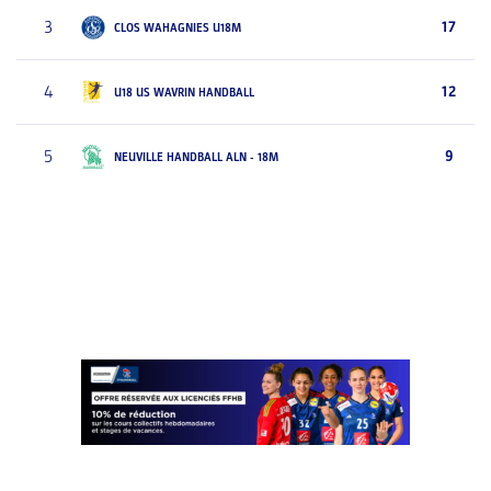
3
17
CLOS WAHAGNIES U18M
4
12
U18 US WAVRIN HANDBALL
5
9
NEUVILLE HANDBALL ALN - 18M