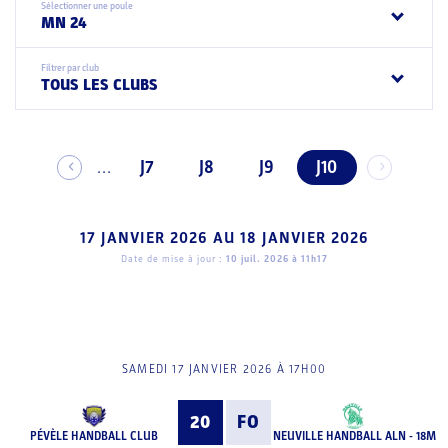
Sélectionner une poule
MN 24
Filtrer par club
TOUS LES CLUBS
J7
J8
J9
J10
...
17 JANVIER 2026
AU
18 JANVIER 2026
Date de mise à jour :
10 juil. 2026 à 11h17
SAMEDI 17 JANVIER 2026 À 17H00
20
FO
PÉVÈLE HANDBALL CLUB
NEUVILLE HANDBALL ALN - 18M