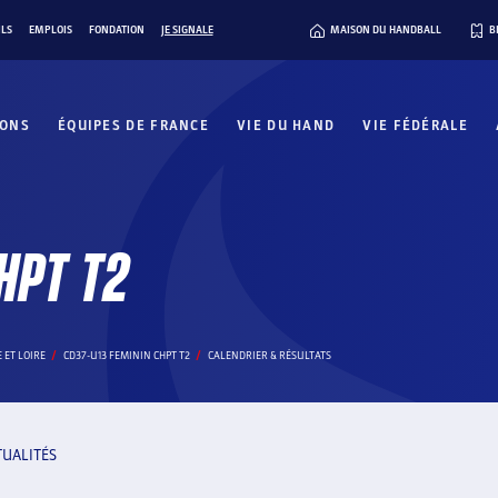
ILS
EMPLOIS
FONDATION
JE SIGNALE
MAISON DU HANDBALL
B
IONS
ÉQUIPES DE FRANCE
VIE DU HAND
VIE FÉDÉRALE
HPT T2
 ET LOIRE
CD37-U13 FEMININ CHPT T2
CALENDRIER & RÉSULTATS
TUALITÉS