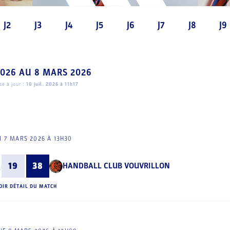
J2
J3
J4
J5
J6
J7
J8
J9
2026
AU
8 MARS 2026
e à jour :
10 juil. 2026 à 11h17
 7 MARS 2026 À 13H30
19
38
HANDBALL CLUB VOUVRILLON
OIR DÉTAIL DU MATCH