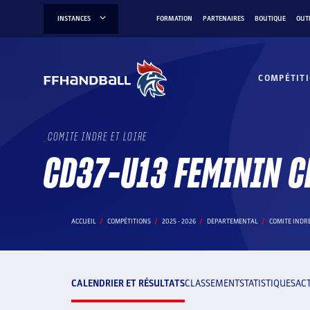
Aller
INSTANCES
FORMATION
PARTENAIRES
BOUTIQUE
OUT
au
contenu
COMPÉTIT
COMITE INDRE ET LOIRE
CD37-U13 FEMININ C
ACCUEIL
COMPÉTITIONS
2025 - 2026
DEPARTEMENTAL
COMITE INDRE
CALENDRIER ET RÉSULTATS
CLASSEMENT
STATISTIQUES
AC