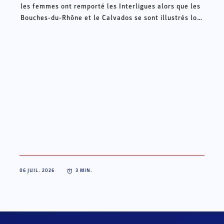
les femmes ont remporté les Interligues alors que les
Bouches-du-Rhône et le Calvados se sont illustrés lors
des Intercomités ce week-end à Châteauroux.
06 JUIL. 2026
3
MIN.