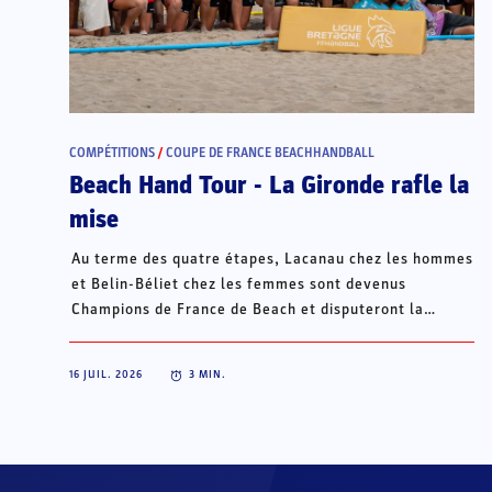
COMPÉTITIONS
/
COUPE DE FRANCE BEACHHANDBALL
Beach Hand Tour - La Gironde rafle la
mise
Au terme des quatre étapes, Lacanau chez les hommes
et Belin-Béliet chez les femmes sont devenus
Champions de France de Beach et disputeront la
Champions Cup du 15 au 18 octobre à Porto Santo, au
Portugal.
16 JUIL. 2026
3
MIN.