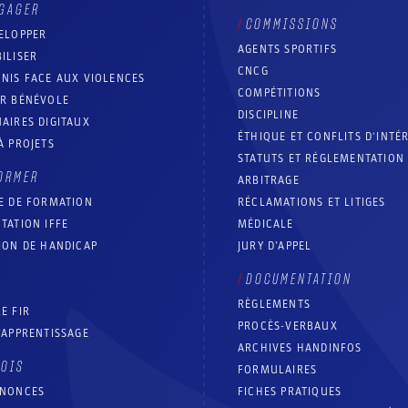
GAGER
COMMISSIONS
ELOPPER
AGENTS SPORTIFS
ILISER
CNCG
NIS FACE AUX VIOLENCES
COMPÉTITIONS
IR BÉNÉVOLE
DISCIPLINE
AIRES DIGITAUX
ÉTHIQUE ET CONFLITS D'INTÉ
À PROJETS
STATUTS ET RÉGLEMENTATION
ORMER
ARBITRAGE
E DE FORMATION
RÉCLAMATIONS ET LITIGES
TATION IFFE
MÉDICALE
ION DE HANDICAP
JURY D’APPEL
DOCUMENTATION
RÈGLEMENTS
E FIR
PROCÈS-VERBAUX
’APPRENTISSAGE
ARCHIVES HANDINFOS
LOIS
FORMULAIRES
NNONCES
FICHES PRATIQUES