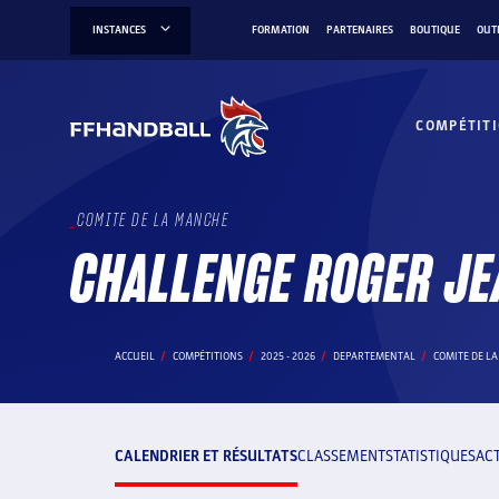
Aller
INSTANCES
FORMATION
PARTENAIRES
BOUTIQUE
OUT
au
contenu
COMPÉTIT
COMITE DE LA MANCHE
CHALLENGE ROGER JE
ACCUEIL
COMPÉTITIONS
2025 - 2026
DEPARTEMENTAL
COMITE DE L
CALENDRIER ET RÉSULTATS
CLASSEMENT
STATISTIQUES
AC