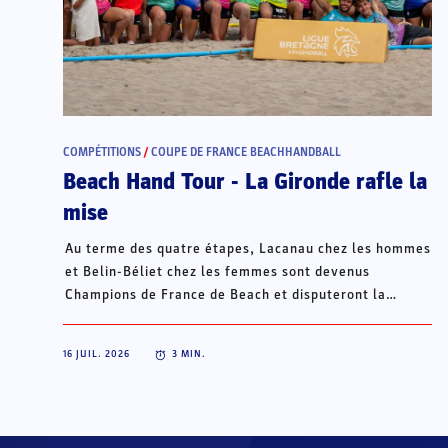
COMPÉTITIONS
/
COUPE DE FRANCE BEACHHANDBALL
Beach Hand Tour - La Gironde rafle la
mise
Au terme des quatre étapes, Lacanau chez les hommes
et Belin-Béliet chez les femmes sont devenus
Champions de France de Beach et disputeront la
Champions Cup du 15 au 18 octobre à Porto Santo, au
Portugal.
16 JUIL. 2026
3
MIN.