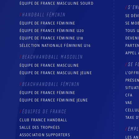
ÉQUIPE DE FRANCE MASCULINE SOURD
S’EN
HANDBALL FÉMININ
SE DÉV
ÉQUIPE DE FRANCE FÉMININE
SE MOB
ÉQUIPE DE FRANCE FÉMININE U20
TOUS U
ÉQUIPE DE FRANCE FÉMININE U18
DEVEN
SÉLECTION NATIONALE FÉMININE U16
PARTEN
APPEL 
BEACHHANDBALL MASCULIN
SE F
ÉQUIPE DE FRANCE MASCULINE
ÉQUIPE DE FRANCE MASCULINE JEUNE
L’OFFR
PRÉSEN
BEACHHANDBALL FÉMININ
SITUAT
ÉQUIPE DE FRANCE FÉMININE
CFA
ÉQUIPE DE FRANCE FÉMININE JEUNE
VAE
CELLUL
ÉQUIPES DE FRANCE
TAXE D
CLUB FRANCE HANDBALL
SALLE DES TROPHÉES
EMP
ASSOCIATION SUPPORTERS
LES A