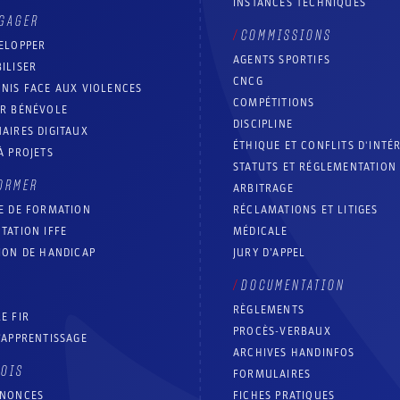
INSTANCES TECHNIQUES
GAGER
COMMISSIONS
ELOPPER
AGENTS SPORTIFS
ILISER
CNCG
NIS FACE AUX VIOLENCES
COMPÉTITIONS
IR BÉNÉVOLE
DISCIPLINE
AIRES DIGITAUX
ÉTHIQUE ET CONFLITS D'INTÉ
À PROJETS
STATUTS ET RÉGLEMENTATION
ORMER
ARBITRAGE
E DE FORMATION
RÉCLAMATIONS ET LITIGES
TATION IFFE
MÉDICALE
ION DE HANDICAP
JURY D’APPEL
DOCUMENTATION
RÈGLEMENTS
E FIR
PROCÈS-VERBAUX
’APPRENTISSAGE
ARCHIVES HANDINFOS
LOIS
FORMULAIRES
NNONCES
FICHES PRATIQUES