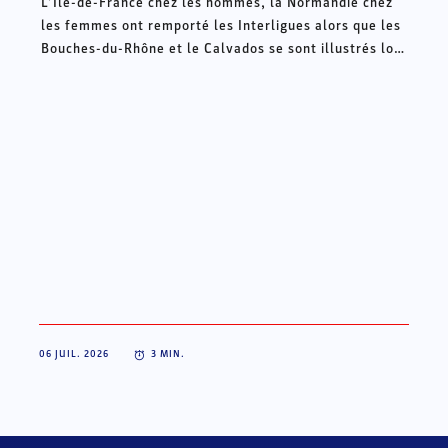
L’Ile-de-France chez les hommes, la Normandie chez
les femmes ont remporté les Interligues alors que les
Bouches-du-Rhône et le Calvados se sont illustrés lors
des Intercomités ce week-end à Châteauroux.
06 JUIL. 2026
3
MIN.