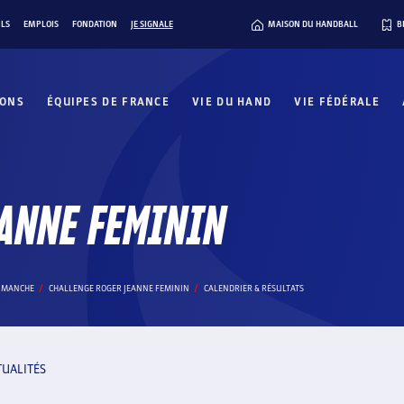
ILS
EMPLOIS
FONDATION
JE SIGNALE
MAISON DU HANDBALL
B
IONS
ÉQUIPES DE FRANCE
VIE DU HAND
VIE FÉDÉRALE
ANNE FEMININ
A MANCHE
CHALLENGE ROGER JEANNE FEMININ
CALENDRIER & RÉSULTATS
TUALITÉS