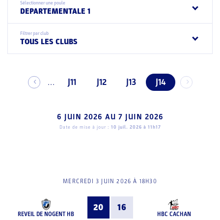
Sélectionner une poule
DEPARTEMENTALE 1
Filtrer par club
TOUS LES CLUBS
J11
J12
J13
J14
...
6 JUIN 2026
AU
7 JUIN 2026
Date de mise à jour :
10 juil. 2026 à 11h17
MERCREDI 3 JUIN 2026 À 18H30
20
16
REVEIL DE NOGENT HB
HBC CACHAN