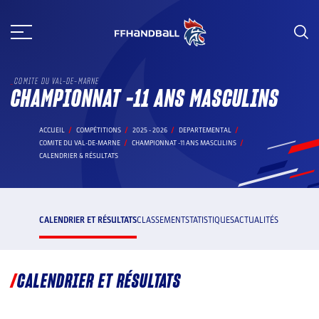
Aller
au
contenu
COMITE DU VAL-DE-MARNE
CHAMPIONNAT -11 ANS MASCULINS
ACCUEIL
COMPÉTITIONS
2025 - 2026
DEPARTEMENTAL
COMITE DU VAL-DE-MARNE
CHAMPIONNAT -11 ANS MASCULINS
CALENDRIER & RÉSULTATS
CALENDRIER ET RÉSULTATS
CLASSEMENT
STATISTIQUES
ACTUALITÉS
CALENDRIER ET RÉSULTATS