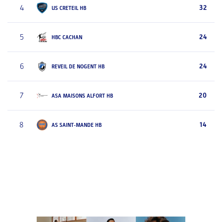
4
32
US CRETEIL HB
5
24
HBC CACHAN
6
24
REVEIL DE NOGENT HB
7
20
ASA MAISONS ALFORT HB
8
14
AS SAINT-MANDE HB