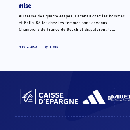
mise
Au terme des quatre étapes, Lacanau chez les hommes
et Belin-Béliet chez les femmes sont devenus
Champions de France de Beach et disputeront la
Champions Cup du 15 au 18 octobre à Porto Santo, au
Portugal.
16 JUIL. 2026
3
MIN.