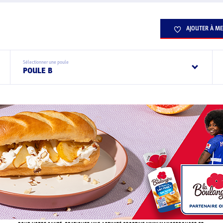
AJOUTER À ME
Sélectionner une poule
POULE B