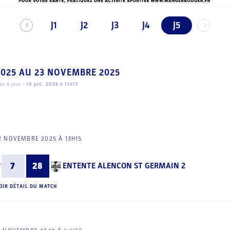
J1
J2
J3
J4
J5
2025
AU
23 NOVEMBRE 2025
e à jour :
10 juil. 2026 à 11h17
2 NOVEMBRE 2025 À 13H15
7
28
ENTENTE ALENCON ST GERMAIN 2
OIR DÉTAIL DU MATCH