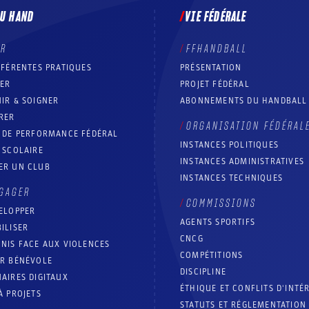
DU HAND
VIE FÉDÉRALE
ER
FFHANDBALL
FFÉRENTES PRATIQUES
PRÉSENTATION
RER
PROJET FÉDÉRAL
IR & SOIGNER
ABONNEMENTS DU HANDBALL
RER
ORGANISATION FÉDÉRAL
T DE PERFORMANCE FÉDÉRAL
INSTANCES POLITIQUES
 SCOLAIRE
INSTANCES ADMINISTRATIVES
ER UN CLUB
INSTANCES TECHNIQUES
GAGER
COMMISSIONS
ELOPPER
AGENTS SPORTIFS
ILISER
CNCG
NIS FACE AUX VIOLENCES
COMPÉTITIONS
IR BÉNÉVOLE
DISCIPLINE
AIRES DIGITAUX
ÉTHIQUE ET CONFLITS D'INTÉ
À PROJETS
STATUTS ET RÉGLEMENTATION