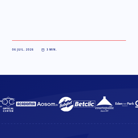
06 JUIL. 2026
3
MIN.