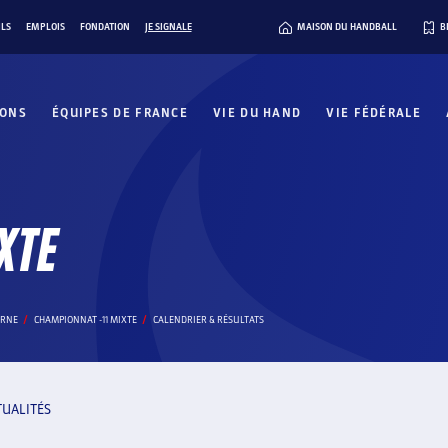
ILS
EMPLOIS
FONDATION
JE SIGNALE
MAISON DU HANDBALL
B
IONS
ÉQUIPES DE FRANCE
VIE DU HAND
VIE FÉDÉRALE
XTE
ORNE
CHAMPIONNAT -11 MIXTE
CALENDRIER & RÉSULTATS
TUALITÉS