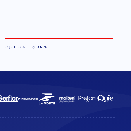
03 JUIL. 2026
3
MIN.