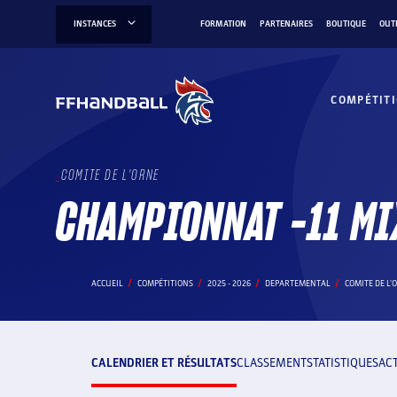
Aller
INSTANCES
FORMATION
PARTENAIRES
BOUTIQUE
OUT
au
contenu
COMPÉTIT
COMITE DE L'ORNE
CHAMPIONNAT -11 MI
ACCUEIL
COMPÉTITIONS
2025 - 2026
DEPARTEMENTAL
COMITE DE L'
CALENDRIER ET RÉSULTATS
CLASSEMENT
STATISTIQUES
AC