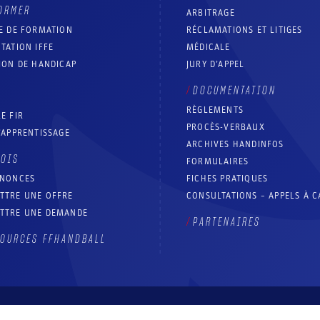
ORMER
ARBITRAGE
E DE FORMATION
RÉCLAMATIONS ET LITIGES
TATION IFFE
MÉDICALE
ION DE HANDICAP
JURY D’APPEL
DOCUMENTATION
RÈGLEMENTS
E FIR
PROCÈS-VERBAUX
’APPRENTISSAGE
ARCHIVES HANDINFOS
LOIS
FORMULAIRES
NNONCES
FICHES PRATIQUES
TTRE UNE OFFRE
CONSULTATIONS – APPELS À 
TTRE UNE DEMANDE
PARTENAIRES
OURCES FFHANDBALL
Contact
Aide site
Accessibilité : partiellement conforme
Mentions légales
Conditions