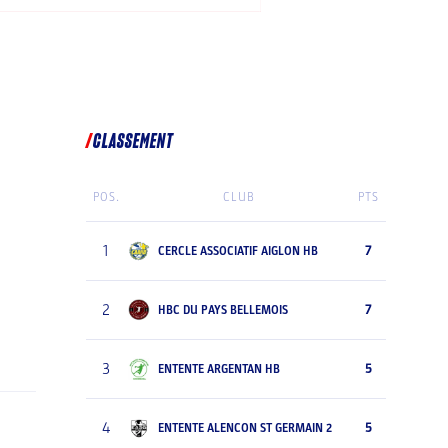
CLASSEMENT
POS.
CLUB
PTS
1
7
CERCLE ASSOCIATIF AIGLON HB
2
7
HBC DU PAYS BELLEMOIS
3
5
ENTENTE ARGENTAN HB
4
5
ENTENTE ALENCON ST GERMAIN 2