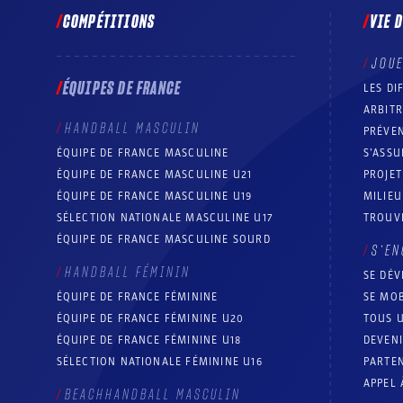
COMPÉTITIONS
VIE 
JOU
ÉQUIPES DE FRANCE
LES DI
ARBIT
HANDBALL MASCULIN
PRÉVEN
ÉQUIPE DE FRANCE MASCULINE
S’ASSU
ÉQUIPE DE FRANCE MASCULINE U21
PROJE
ÉQUIPE DE FRANCE MASCULINE U19
MILIEU
SÉLECTION NATIONALE MASCULINE U17
TROUV
ÉQUIPE DE FRANCE MASCULINE SOURD
S’EN
HANDBALL FÉMININ
SE DÉV
ÉQUIPE DE FRANCE FÉMININE
SE MOB
ÉQUIPE DE FRANCE FÉMININE U20
TOUS U
ÉQUIPE DE FRANCE FÉMININE U18
DEVEN
SÉLECTION NATIONALE FÉMININE U16
PARTEN
APPEL 
BEACHHANDBALL MASCULIN