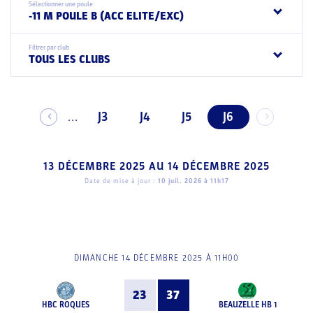
Sélectionner une poule
-11 M POULE B (ACC ELITE/EXC)
Filtrer par club
TOUS LES CLUBS
J3
J4
J5
J6
...
13 DÉCEMBRE 2025
AU
14 DÉCEMBRE 2025
Date de mise à jour :
10 juil. 2026 à 11h17
DIMANCHE 14 DÉCEMBRE 2025 À 11H00
23
37
HBC ROQUES
BEAUZELLE HB 1