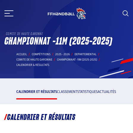
Aller
au
contenu
COMITE DE HAUTE GARONNE
CHAMPIONNAT -11M (2025-2025)
ACCUEIL
COMPÉTITIONS
2025 - 2026
DEPARTEMENTAL
COMITE DE HAUTE GARONNE
CHAMPIONNAT -11M (2025-2025)
CALENDRIER & RÉSULTATS
CALENDRIER ET RÉSULTATS
CLASSEMENT
STATISTIQUES
ACTUALITÉS
CALENDRIER ET RÉSULTATS