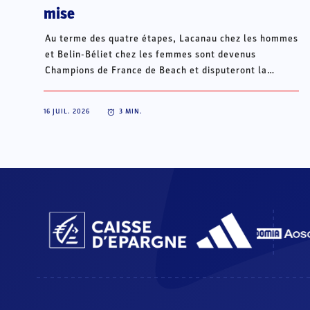
mise
Au terme des quatre étapes, Lacanau chez les hommes
et Belin-Béliet chez les femmes sont devenus
Champions de France de Beach et disputeront la
Champions Cup du 15 au 18 octobre à Porto Santo, au
Portugal.
16 JUIL. 2026
3
MIN.