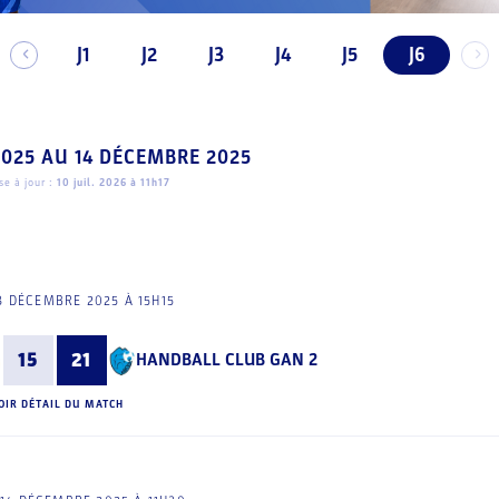
J1
J2
J3
J4
J5
J6
2025
AU
14 DÉCEMBRE 2025
e à jour :
10 juil. 2026 à 11h17
3 DÉCEMBRE 2025 À 15H15
15
21
HANDBALL CLUB GAN 2
OIR DÉTAIL DU MATCH