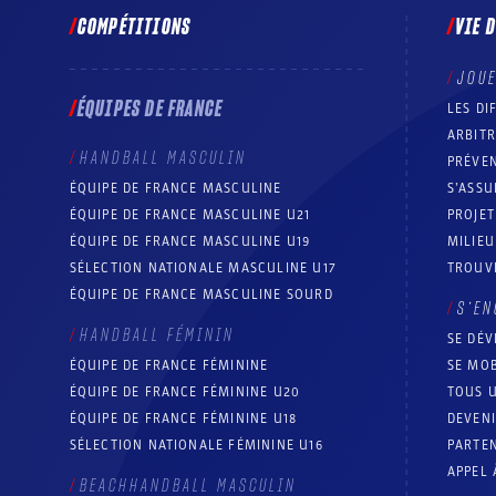
COMPÉTITIONS
VIE 
JOU
ÉQUIPES DE FRANCE
LES DI
ARBIT
HANDBALL MASCULIN
PRÉVEN
ÉQUIPE DE FRANCE MASCULINE
S’ASSU
ÉQUIPE DE FRANCE MASCULINE U21
PROJE
ÉQUIPE DE FRANCE MASCULINE U19
MILIEU
SÉLECTION NATIONALE MASCULINE U17
TROUV
ÉQUIPE DE FRANCE MASCULINE SOURD
S’EN
HANDBALL FÉMININ
SE DÉV
ÉQUIPE DE FRANCE FÉMININE
SE MOB
ÉQUIPE DE FRANCE FÉMININE U20
TOUS U
ÉQUIPE DE FRANCE FÉMININE U18
DEVEN
SÉLECTION NATIONALE FÉMININE U16
PARTEN
APPEL 
BEACHHANDBALL MASCULIN