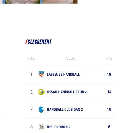
CLASSEMENT
POS.
CLUB
PTS
1
18
LASSEUBE HANDBALL
2
14
OSSAU HANDBALL CLUB 2
3
10
HANDBALL CLUB GAN 2
4
6
HBC OLORON 2