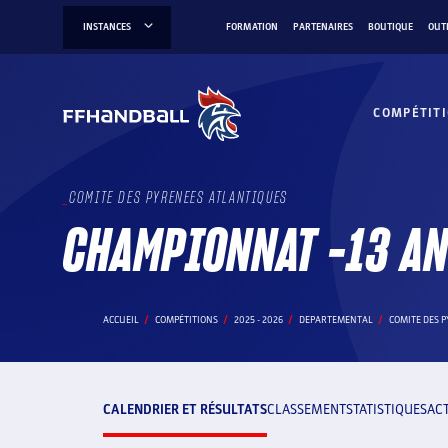
Aller
INSTANCES
FORMATION
PARTENAIRES
BOUTIQUE
OUT
au
contenu
COMPÉTIT
COMITE DES PYRENEES ATLANTIQUES
CHAMPIONNAT -13 AN
ACCUEIL
COMPÉTITIONS
2025 - 2026
DEPARTEMENTAL
COMITE DES 
CALENDRIER ET RÉSULTATS
CLASSEMENT
STATISTIQUES
AC