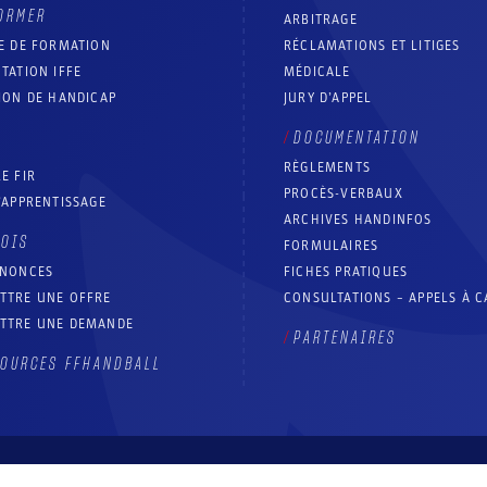
ORMER
ARBITRAGE
E DE FORMATION
RÉCLAMATIONS ET LITIGES
TATION IFFE
MÉDICALE
ION DE HANDICAP
JURY D’APPEL
DOCUMENTATION
RÈGLEMENTS
E FIR
PROCÈS-VERBAUX
’APPRENTISSAGE
ARCHIVES HANDINFOS
LOIS
FORMULAIRES
NNONCES
FICHES PRATIQUES
TTRE UNE OFFRE
CONSULTATIONS – APPELS À 
TTRE UNE DEMANDE
PARTENAIRES
OURCES FFHANDBALL
Contact
Aide site
Accessibilité : partiellement conforme
Mentions légales
Conditions