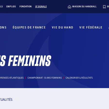
ILS
EMPLOIS
FONDATION
JE SIGNALE
MAISON DU HANDBALL
B
IONS
ÉQUIPES DE FRANCE
VIE DU HAND
VIE FÉDÉRALE
S FEMININS
PYRENEES ATLANTIQUES
CHAMPIONNAT -13 ANS FEMININS
CALENDRIER & RÉSULTATS
TUALITÉS