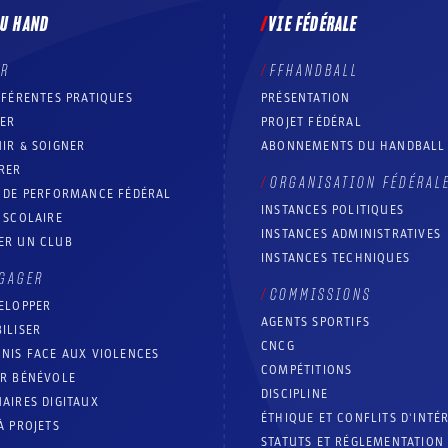
DU HAND
VIE FÉDÉRALE
ER
FFHANDBALL
FFÉRENTES PRATIQUES
PRÉSENTATION
RER
PROJET FÉDÉRAL
IR & SOIGNER
ABONNEMENTS DU HANDBALL
RER
ORGANISATION FÉDÉRAL
T DE PERFORMANCE FÉDÉRAL
INSTANCES POLITIQUES
 SCOLAIRE
INSTANCES ADMINISTRATIVES
ER UN CLUB
INSTANCES TECHNIQUES
GAGER
COMMISSIONS
ELOPPER
AGENTS SPORTIFS
ILISER
CNCG
NIS FACE AUX VIOLENCES
COMPÉTITIONS
IR BÉNÉVOLE
DISCIPLINE
AIRES DIGITAUX
ÉTHIQUE ET CONFLITS D'INTÉ
À PROJETS
STATUTS ET RÉGLEMENTATION