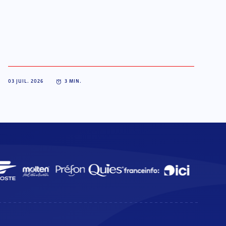
03 JUIL. 2026
3
MIN.