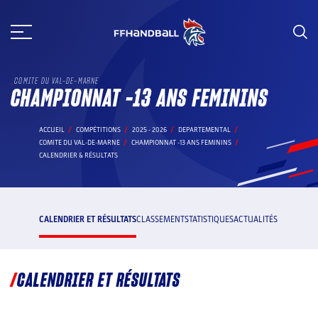
Aller
au
contenu
COMITE DU VAL-DE-MARNE
CHAMPIONNAT -13 ANS FEMININS
ACCUEIL
COMPÉTITIONS
2025 - 2026
DEPARTEMENTAL
COMITE DU VAL-DE-MARNE
CHAMPIONNAT -13 ANS FEMININS
CALENDRIER & RÉSULTATS
CALENDRIER ET RÉSULTATS
CLASSEMENT
STATISTIQUES
ACTUALITÉS
CALENDRIER ET RÉSULTATS