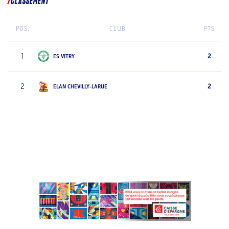
CLASSEMENT
POS.
CLUB
PTS
1
2
ES VITRY
2
2
ELAN CHEVILLY-LARUE