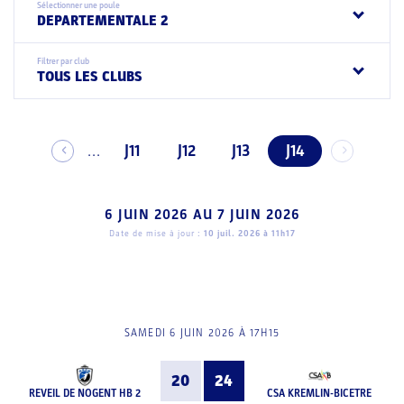
Sélectionner une poule
DEPARTEMENTALE 2
Filtrer par club
TOUS LES CLUBS
J11
J12
J13
J14
...
6 JUIN 2026
AU
7 JUIN 2026
Date de mise à jour :
10 juil. 2026 à 11h17
SAMEDI 6 JUIN 2026 À 17H15
20
24
REVEIL DE NOGENT HB 2
CSA KREMLIN-BICETRE