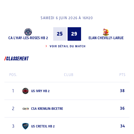
SAMEDI 6 JUIN 2026 À 16H20
25
29
CA L'HAY-LES-ROSES HB 2
ELAN CHEVILLY-LARUE
VOIR DÉTAIL DU MATCH
CLASSEMENT
POS.
CLUB
PTS
1
38
US IVRY HB 2
2
36
CSA KREMLIN-BICETRE
3
34
US CRETEIL HB 2