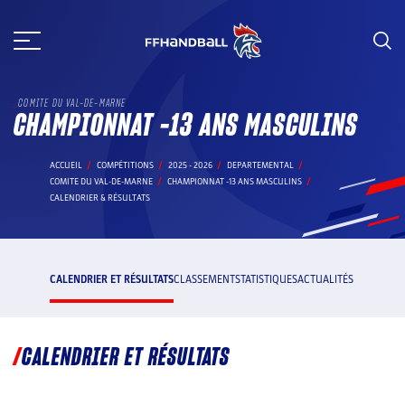
Aller
au
contenu
COMITE DU VAL-DE-MARNE
CHAMPIONNAT -13 ANS MASCULINS
ACCUEIL
COMPÉTITIONS
2025 - 2026
DEPARTEMENTAL
COMITE DU VAL-DE-MARNE
CHAMPIONNAT -13 ANS MASCULINS
CALENDRIER & RÉSULTATS
CALENDRIER ET RÉSULTATS
CLASSEMENT
STATISTIQUES
ACTUALITÉS
CALENDRIER ET RÉSULTATS