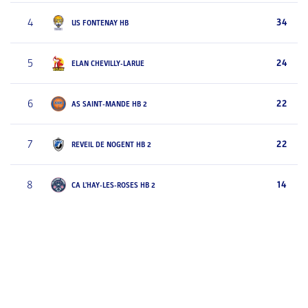
4
34
US FONTENAY HB
5
24
ELAN CHEVILLY-LARUE
6
22
AS SAINT-MANDE HB 2
7
22
REVEIL DE NOGENT HB 2
8
14
CA L'HAY-LES-ROSES HB 2