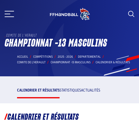
Aller
au
contenu
COMITE DE L'HERAULT
CHAMPIONNAT -13 MASCULINS
ACCUEIL
COMPÉTITIONS
2025 - 2026
DEPARTEMENTAL
COMITE DE L'HERAULT
CHAMPIONNAT -13 MASCULINS
CALENDRIER & RÉSULTATS
CALENDRIER ET RÉSULTATS
STATISTIQUES
ACTUALITÉS
CALENDRIER ET RÉSULTATS