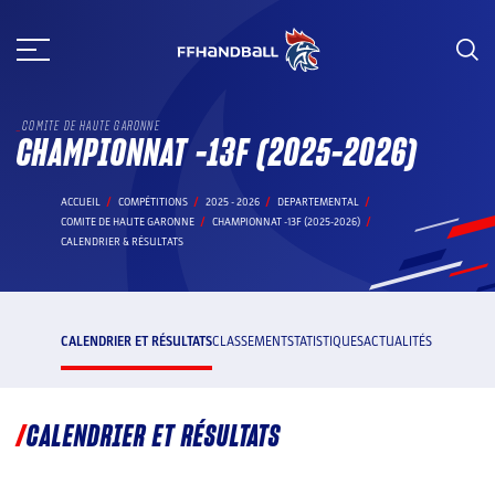
Aller
au
contenu
COMITE DE HAUTE GARONNE
CHAMPIONNAT -13F (2025-2026)
ACCUEIL
COMPÉTITIONS
2025 - 2026
DEPARTEMENTAL
COMITE DE HAUTE GARONNE
CHAMPIONNAT -13F (2025-2026)
CALENDRIER & RÉSULTATS
CALENDRIER ET RÉSULTATS
CLASSEMENT
STATISTIQUES
ACTUALITÉS
CALENDRIER ET RÉSULTATS