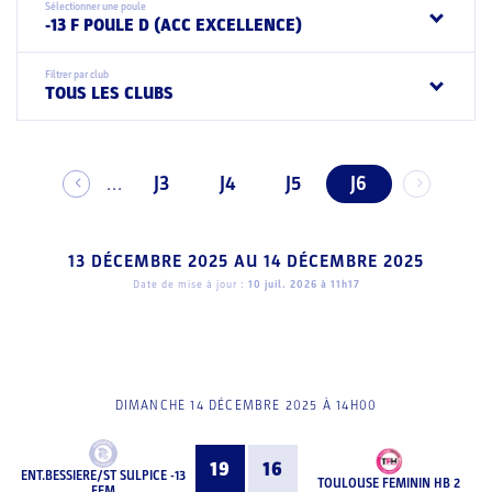
Sélectionner une poule
-13 F POULE D (ACC EXCELLENCE)
Filtrer par club
TOUS LES CLUBS
J3
J4
J5
J6
...
13 DÉCEMBRE 2025
AU
14 DÉCEMBRE 2025
Date de mise à jour :
10 juil. 2026 à 11h17
DIMANCHE 14 DÉCEMBRE 2025 À 14H00
19
16
ENT.BESSIERE/ST SULPICE -13
TOULOUSE FEMININ HB 2
FEM