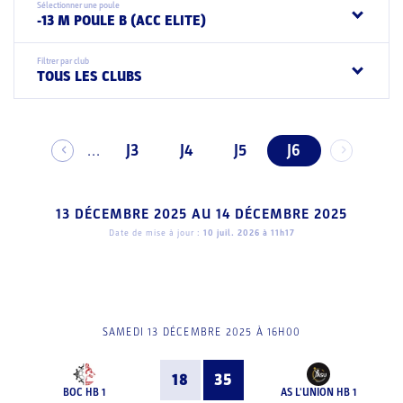
Sélectionner une poule
-13 M POULE B (ACC ELITE)
Filtrer par club
TOUS LES CLUBS
J3
J4
J5
J6
...
13 DÉCEMBRE 2025
AU
14 DÉCEMBRE 2025
Date de mise à jour :
10 juil. 2026 à 11h17
SAMEDI 13 DÉCEMBRE 2025 À 16H00
18
35
BOC HB 1
AS L'UNION HB 1