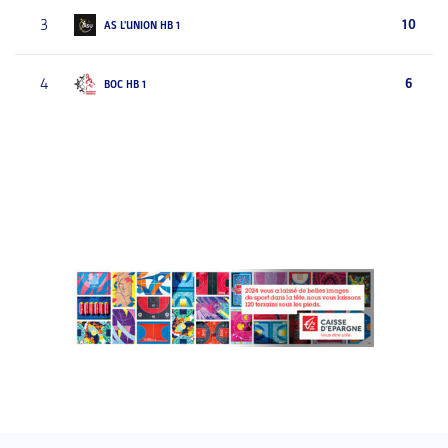
3
10
AS L'UNION HB 1
4
6
BOC HB 1