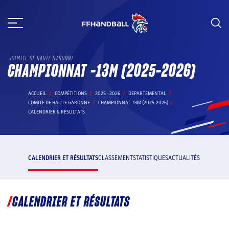
Aller
au
contenu
COMITE DE HAUTE GARONNE
CHAMPIONNAT -13M (2025-2026)
ACCUEIL
COMPÉTITIONS
2025 - 2026
DEPARTEMENTAL
COMITE DE HAUTE GARONNE
CHAMPIONNAT -13M (2025-2026)
CALENDRIER & RÉSULTATS
CALENDRIER ET RÉSULTATS
CLASSEMENT
STATISTIQUES
ACTUALITÉS
CALENDRIER ET RÉSULTATS