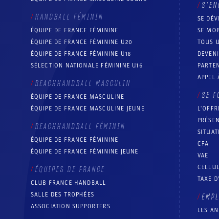
S’EN
HANDBALL FÉMININ
SE DÉV
ÉQUIPE DE FRANCE FÉMININE
SE MOB
ÉQUIPE DE FRANCE FÉMININE U20
TOUS U
ÉQUIPE DE FRANCE FÉMININE U18
DEVEN
SÉLECTION NATIONALE FÉMININE U16
PARTEN
APPEL 
BEACHHANDBALL MASCULIN
SE F
ÉQUIPE DE FRANCE MASCULINE
ÉQUIPE DE FRANCE MASCULINE JEUNE
L’OFFR
PRÉSEN
BEACHHANDBALL FÉMININ
SITUAT
ÉQUIPE DE FRANCE FÉMININE
CFA
ÉQUIPE DE FRANCE FÉMININE JEUNE
VAE
CELLUL
ÉQUIPES DE FRANCE
TAXE D
CLUB FRANCE HANDBALL
SALLE DES TROPHÉES
EMP
ASSOCIATION SUPPORTERS
LES A