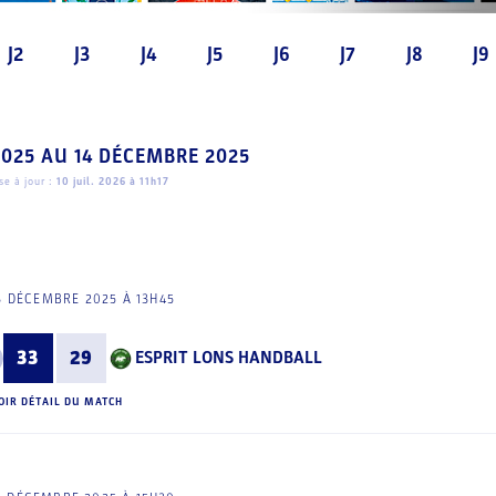
J2
J3
J4
J5
J6
J7
J8
J9
2025
AU
14 DÉCEMBRE 2025
e à jour :
10 juil. 2026 à 11h17
3 DÉCEMBRE 2025 À 13H45
33
29
ESPRIT LONS HANDBALL
OIR DÉTAIL DU MATCH