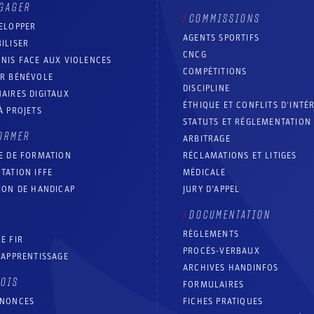
GAGER
COMMISSIONS
ELOPPER
AGENTS SPORTIFS
ILISER
CNCG
NIS FACE AUX VIOLENCES
COMPÉTITIONS
IR BÉNÉVOLE
DISCIPLINE
AIRES DIGITAUX
ÉTHIQUE ET CONFLITS D'INTÉ
À PROJETS
STATUTS ET RÉGLEMENTATION
ORMER
ARBITRAGE
E DE FORMATION
RÉCLAMATIONS ET LITIGES
TATION IFFE
MÉDICALE
ION DE HANDICAP
JURY D’APPEL
DOCUMENTATION
RÈGLEMENTS
E FIR
PROCÈS-VERBAUX
’APPRENTISSAGE
ARCHIVES HANDINFOS
LOIS
FORMULAIRES
NNONCES
FICHES PRATIQUES