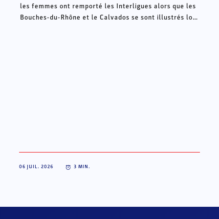
les femmes ont remporté les Interligues alors que les
Bouches-du-Rhône et le Calvados se sont illustrés lors
des Intercomités ce week-end à Châteauroux.
06 JUIL. 2026
3
MIN.