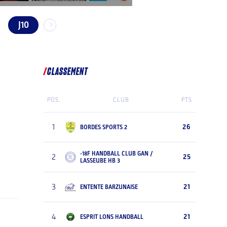
J10
CLASSEMENT
POS.
CLUB
PTS
1
26
BORDES SPORTS 2
-18F HANDBALL CLUB GAN /
2
25
LASSEUBE HB 3
3
21
ENTENTE BARZUNAISE
4
21
ESPRIT LONS HANDBALL