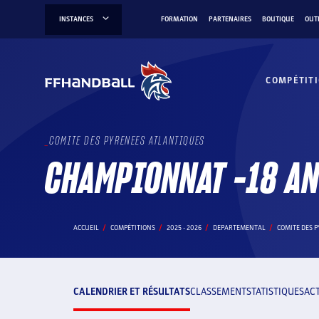
Aller
INSTANCES
FORMATION
PARTENAIRES
BOUTIQUE
OUT
au
contenu
COMPÉTIT
COMITE DES PYRENEES ATLANTIQUES
CHAMPIONNAT -18 AN
ACCUEIL
COMPÉTITIONS
2025 - 2026
DEPARTEMENTAL
COMITE DES 
CALENDRIER ET RÉSULTATS
CLASSEMENT
STATISTIQUES
AC