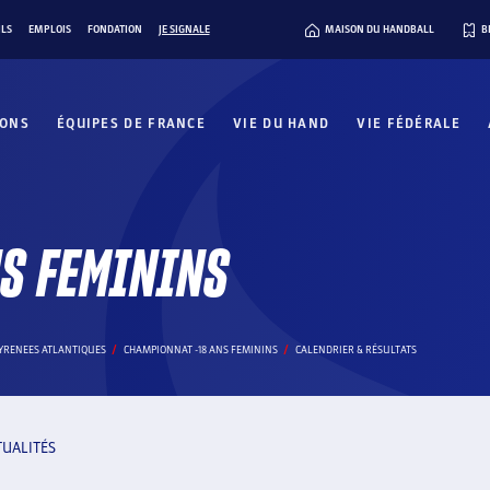
ILS
EMPLOIS
FONDATION
JE SIGNALE
MAISON DU HANDBALL
B
IONS
ÉQUIPES DE FRANCE
VIE DU HAND
VIE FÉDÉRALE
S FEMININS
PYRENEES ATLANTIQUES
CHAMPIONNAT -18 ANS FEMININS
CALENDRIER & RÉSULTATS
TUALITÉS