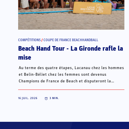
COMPÉTITIONS
/
COUPE DE FRANCE BEACHHANDBALL
Beach Hand Tour - La Gironde rafle la
mise
Au terme des quatre étapes, Lacanau chez les hommes
et Belin-Béliet chez les femmes sont devenus
Champions de France de Beach et disputeront la
Champions Cup du 15 au 18 octobre à Porto Santo, au
Portugal.
16 JUIL. 2026
3
MIN.