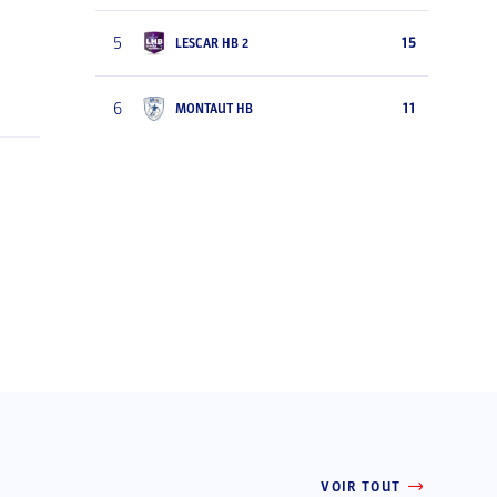
5
15
LESCAR HB 2
6
11
MONTAUT HB
VOIR TOUT