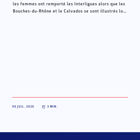
les femmes ont remporté les Interligues alors que les
Bouches-du-Rhône et le Calvados se sont illustrés lors
des Intercomités ce week-end à Châteauroux.
06 JUIL. 2026
3
MIN.