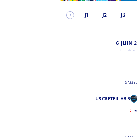
J1
J2
J3
6 JUIN 
Date de mis
SAMED
US CRETEIL HB 3
V