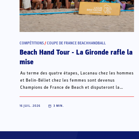
COMPÉTITIONS
/
COUPE DE FRANCE BEACHHANDBALL
Beach Hand Tour - La Gironde rafle la
mise
Au terme des quatre étapes, Lacanau chez les hommes
et Belin-Béliet chez les femmes sont devenus
Champions de France de Beach et disputeront la
Champions Cup du 15 au 18 octobre à Porto Santo, au
Portugal.
16 JUIL. 2026
3
MIN.