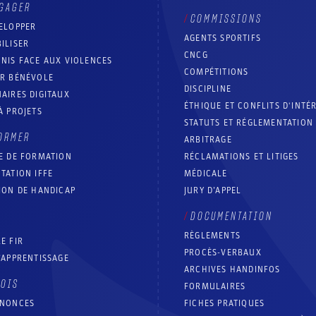
GAGER
COMMISSIONS
ELOPPER
AGENTS SPORTIFS
ILISER
CNCG
NIS FACE AUX VIOLENCES
COMPÉTITIONS
IR BÉNÉVOLE
DISCIPLINE
AIRES DIGITAUX
ÉTHIQUE ET CONFLITS D'INTÉ
À PROJETS
STATUTS ET RÉGLEMENTATION
ORMER
ARBITRAGE
E DE FORMATION
RÉCLAMATIONS ET LITIGES
TATION IFFE
MÉDICALE
ION DE HANDICAP
JURY D’APPEL
DOCUMENTATION
RÈGLEMENTS
E FIR
PROCÈS-VERBAUX
’APPRENTISSAGE
ARCHIVES HANDINFOS
LOIS
FORMULAIRES
NNONCES
FICHES PRATIQUES