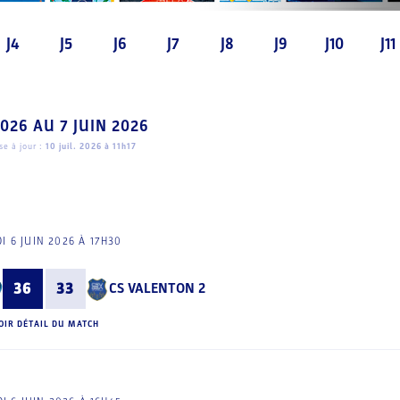
J4
J5
J6
J7
J8
J9
J10
J11
2026
AU
7 JUIN 2026
e à jour :
10 juil. 2026 à 11h17
I 6 JUIN 2026 À 17H30
36
33
CS VALENTON 2
OIR DÉTAIL DU MATCH