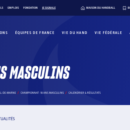
ILS
EMPLOIS
FONDATION
JE SIGNALE
MAISON DU HANDBALL
B
IONS
ÉQUIPES DE FRANCE
VIE DU HAND
VIE FÉDÉRALE
NS MASCULINS
AL-DE-MARNE
CHAMPIONNAT -18 ANS MASCULINS
CALENDRIER & RÉSULTATS
TUALITÉS