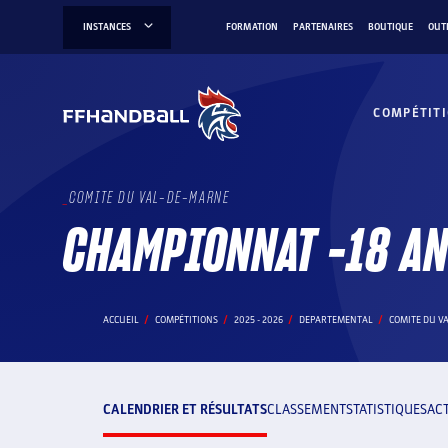
Aller
INSTANCES
FORMATION
PARTENAIRES
BOUTIQUE
OUT
au
contenu
COMPÉTIT
COMITE DU VAL-DE-MARNE
CHAMPIONNAT -18 A
ACCUEIL
COMPÉTITIONS
2025 - 2026
DEPARTEMENTAL
COMITE DU V
CALENDRIER ET RÉSULTATS
CLASSEMENT
STATISTIQUES
AC