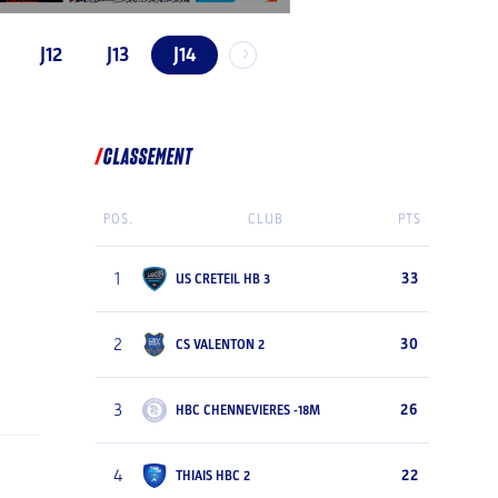
J12
J13
J14
CLASSEMENT
POS.
CLUB
PTS
1
33
US CRETEIL HB 3
2
30
CS VALENTON 2
3
26
HBC CHENNEVIERES -18M
4
22
THIAIS HBC 2