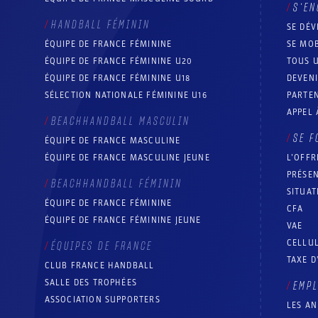
S’EN
HANDBALL FÉMININ
SE DÉV
ÉQUIPE DE FRANCE FÉMININE
SE MOB
ÉQUIPE DE FRANCE FÉMININE U20
TOUS U
ÉQUIPE DE FRANCE FÉMININE U18
DEVEN
SÉLECTION NATIONALE FÉMININE U16
PARTEN
APPEL 
BEACHHANDBALL MASCULIN
SE F
ÉQUIPE DE FRANCE MASCULINE
ÉQUIPE DE FRANCE MASCULINE JEUNE
L’OFFR
PRÉSEN
BEACHHANDBALL FÉMININ
SITUAT
ÉQUIPE DE FRANCE FÉMININE
CFA
ÉQUIPE DE FRANCE FÉMININE JEUNE
VAE
CELLUL
ÉQUIPES DE FRANCE
TAXE D
CLUB FRANCE HANDBALL
SALLE DES TROPHÉES
EMP
ASSOCIATION SUPPORTERS
LES A