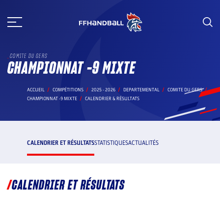
Aller
au
contenu
COMITE DU GERS
CHAMPIONNAT -9 MIXTE
ACCUEIL
COMPÉTITIONS
2025 - 2026
DEPARTEMENTAL
COMITE DU GERS
CHAMPIONNAT -9 MIXTE
CALENDRIER & RÉSULTATS
CALENDRIER ET RÉSULTATS
STATISTIQUES
ACTUALITÉS
CALENDRIER ET RÉSULTATS