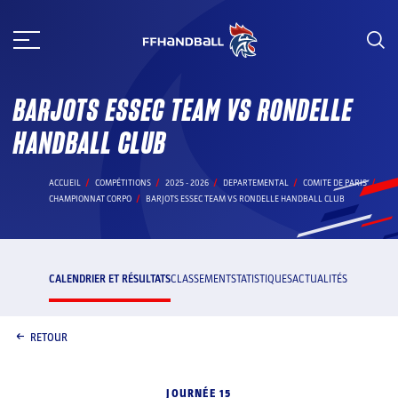
Aller
au
contenu
BARJOTS ESSEC TEAM VS RONDELLE
HANDBALL CLUB
ACCUEIL
COMPÉTITIONS
2025 - 2026
DEPARTEMENTAL
COMITE DE PARIS
CHAMPIONNAT CORPO
BARJOTS ESSEC TEAM VS RONDELLE HANDBALL CLUB
CALENDRIER ET RÉSULTATS
CLASSEMENT
STATISTIQUES
ACTUALITÉS
RETOUR
JOURNÉE 15