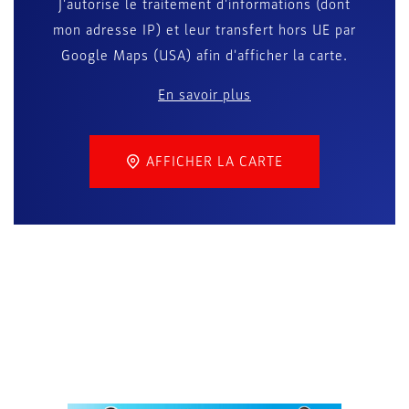
J'autorise le traitement d'informations (dont
mon adresse IP) et leur transfert hors UE par
Google Maps (USA) afin d'afficher la carte.
En savoir plus
AFFICHER LA CARTE