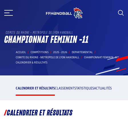
Aller
au
contenu
COMITE DU RHONE - METROPOLE DE LYON HANDBALL
CHAMPIONNAT FEMININ -11
ACCUEIL
COMPÉTITIONS
2025 - 2026
DEPARTEMENTAL
COMITE DU RHONE - METROPOLE DE LYON HANDBALL
CHAMPIONNAT FEMININ -11
CALENDRIER & RÉSULTATS
CALENDRIER ET RÉSULTATS
CLASSEMENT
STATISTIQUES
ACTUALITÉS
CALENDRIER ET RÉSULTATS