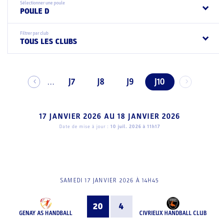
Sélectionner une poule
POULE D
Filtrer par club
TOUS LES CLUBS
J7
J8
J9
J10
...
17 JANVIER 2026
AU
18 JANVIER 2026
Date de mise à jour :
10 juil. 2026 à 11h17
SAMEDI 17 JANVIER 2026 À 14H45
20
4
GENAY AS HANDBALL
CIVRIEUX HANDBALL CLUB