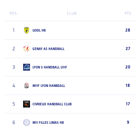
POS.
CLUB
PTS
1
28
UODL HB
2
27
GENAY AS HANDBALL
3
20
LYON 5 HANDBALL U11F
4
18
M11F LYON HANBDALL
5
17
CIVRIEUX HANDBALL CLUB
6
9
M11 FILLES LIMAS HB