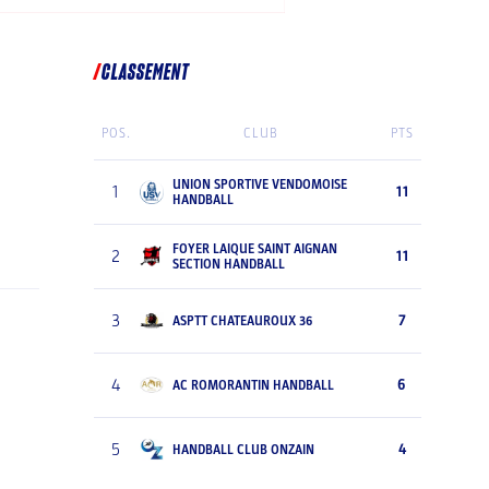
CLASSEMENT
POS.
CLUB
PTS
UNION SPORTIVE VENDOMOISE
1
11
HANDBALL
FOYER LAIQUE SAINT AIGNAN
2
11
SECTION HANDBALL
3
7
ASPTT CHATEAUROUX 36
4
6
AC ROMORANTIN HANDBALL
5
4
HANDBALL CLUB ONZAIN