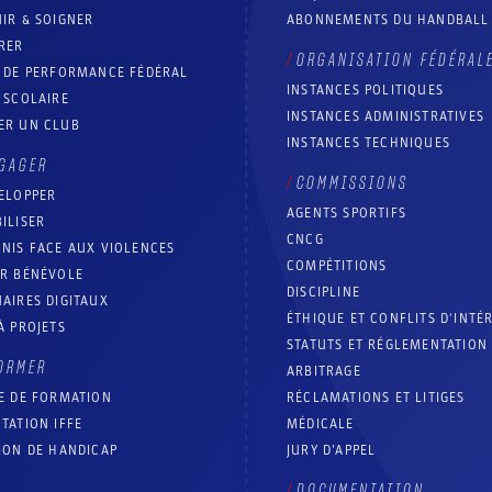
IR & SOIGNER
ABONNEMENTS DU HANDBALL
RER
ORGANISATION FÉDÉRAL
T DE PERFORMANCE FÉDÉRAL
INSTANCES POLITIQUES
 SCOLAIRE
INSTANCES ADMINISTRATIVES
ER UN CLUB
INSTANCES TECHNIQUES
GAGER
COMMISSIONS
ELOPPER
AGENTS SPORTIFS
ILISER
CNCG
NIS FACE AUX VIOLENCES
COMPÉTITIONS
IR BÉNÉVOLE
DISCIPLINE
AIRES DIGITAUX
ÉTHIQUE ET CONFLITS D'INTÉ
À PROJETS
STATUTS ET RÉGLEMENTATION
ORMER
ARBITRAGE
E DE FORMATION
RÉCLAMATIONS ET LITIGES
TATION IFFE
MÉDICALE
ION DE HANDICAP
JURY D’APPEL
DOCUMENTATION