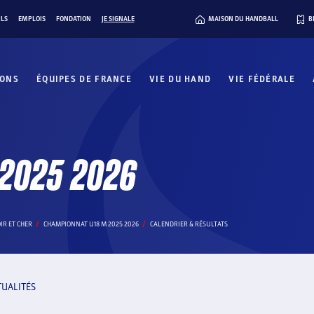
ILS
EMPLOIS
FONDATION
JE SIGNALE
MAISON DU HANDBALL
B
IONS
ÉQUIPES DE FRANCE
VIE DU HAND
VIE FÉDÉRALE
 2025 2026
IR ET CHER
CHAMPIONNAT U18 M 2025 2026
CALENDRIER & RÉSULTATS
TUALITÉS