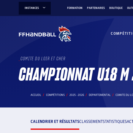
Aller
INSTANCES
FORMATION
PARTENAIRES
BOUTIQUE
OUT
au
contenu
COMPÉTIT
COMITE DU LOIR ET CHER
CHAMPIONNAT U18 M
ACCUEIL
COMPÉTITIONS
2025 - 2026
DEPARTEMENTAL
COMITE DU LO
CALENDRIER ET RÉSULTATS
CLASSEMENT
STATISTIQUES
AC