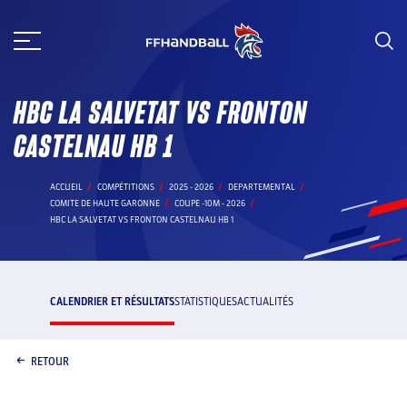
Aller
au
contenu
HBC LA SALVETAT VS FRONTON
CASTELNAU HB 1
ACCUEIL
COMPÉTITIONS
2025 - 2026
DEPARTEMENTAL
COMITE DE HAUTE GARONNE
COUPE -10M - 2026
HBC LA SALVETAT VS FRONTON CASTELNAU HB 1
CALENDRIER ET RÉSULTATS
STATISTIQUES
ACTUALITÉS
RETOUR