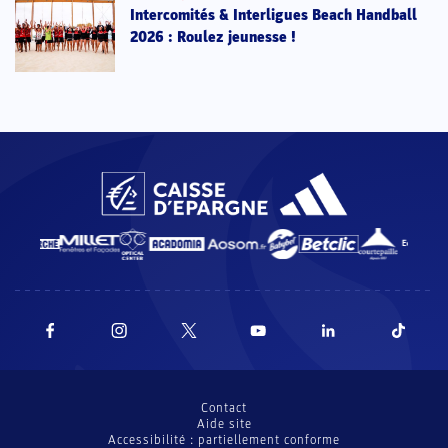
Intercomités & Interligues Beach Handball
2026 : Roulez jeunesse !
Contact
Aide site
Accessibilité : partiellement conforme