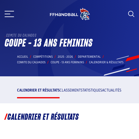
Aller
au
contenu
COMITE DU CALVADOS
COUPE - 13 ANS FEMININS
ACCUEIL
COMPÉTITIONS
2025 - 2026
DEPARTEMENTAL
COMITE DU CALVADOS
COUPE - 13 ANS FEMININS
CALENDRIER & RÉSULTATS
CALENDRIER ET RÉSULTATS
CLASSEMENT
STATISTIQUES
ACTUALITÉS
CALENDRIER ET RÉSULTATS