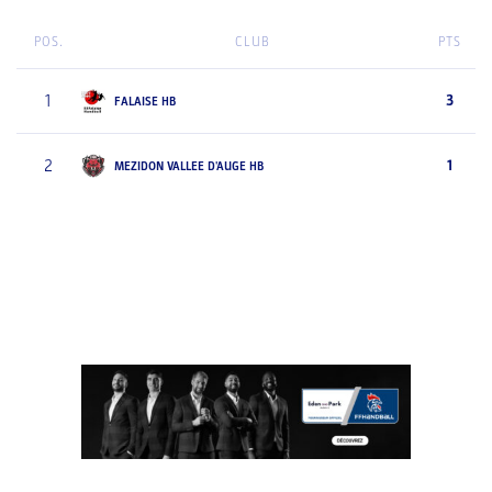
POS.
CLUB
PTS
1
3
FALAISE HB
2
1
MEZIDON VALLEE D'AUGE HB