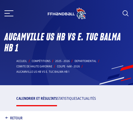
Aller
au
contenu
AUCAMVILLE US HB VS E. TUC BALMA
HB 1
ACCUEIL
COMPÉTITIONS
2025 - 2026
DEPARTEMENTAL
COMITE DE HAUTE GARONNE
COUPE -14M - 2026
AUCAMVILLE US HB VS E. TUC BALMA HB 1
CALENDRIER ET RÉSULTATS
STATISTIQUES
ACTUALITÉS
RETOUR