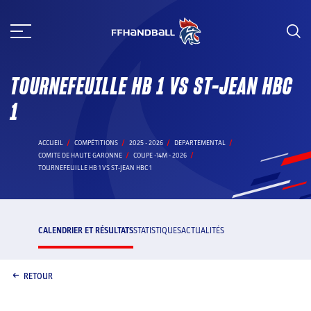
Aller
au
contenu
TOURNEFEUILLE HB 1 VS ST-JEAN HBC
1
ACCUEIL
COMPÉTITIONS
2025 - 2026
DEPARTEMENTAL
COMITE DE HAUTE GARONNE
COUPE -14M - 2026
TOURNEFEUILLE HB 1 VS ST-JEAN HBC 1
CALENDRIER ET RÉSULTATS
STATISTIQUES
ACTUALITÉS
RETOUR