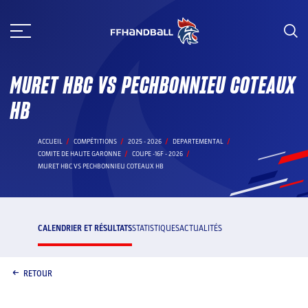
Aller
au
contenu
MURET HBC VS PECHBONNIEU COTEAUX
HB
ACCUEIL
COMPÉTITIONS
2025 - 2026
DEPARTEMENTAL
COMITE DE HAUTE GARONNE
COUPE -16F - 2026
MURET HBC VS PECHBONNIEU COTEAUX HB
CALENDRIER ET RÉSULTATS
STATISTIQUES
ACTUALITÉS
RETOUR