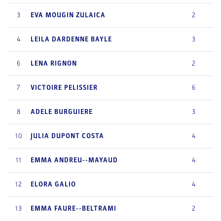
3
EVA
MOUGIN ZULAICA
2
4
LEILA
DARDENNE BAYLE
3
6
LENA
RIGNON
2
7
VICTOIRE
PELISSIER
6
8
ADELE
BURGUIERE
3
10
JULIA
DUPONT COSTA
4
11
EMMA
ANDREU--MAYAUD
4
12
ELORA
GALIO
4
13
EMMA
FAURE--BELTRAMI
2