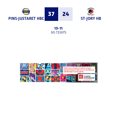
37
24
PINS-JUSTARET HBC
ST-JORY HB
13
-
11
MI-TEMPS