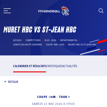
Aller
au
contenu
MURET HBC VS ST-JEAN HBC
ACCUEIL
COMPÉTITIONS
2025 - 2026
DEPARTEMENTAL
COMITE DE HAUTE GARONNE
COUPE -16M - 2026
MURET HBC VS ST-JEAN HBC
CALENDRIER ET RÉSULTATS
STATISTIQUES
ACTUALITÉS
RETOUR
COUPE -16M - TOUR 1
SAMEDI 23 MAI 2026 À 17H00