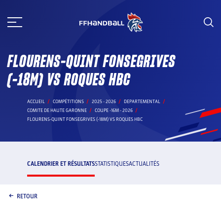
Aller
au
contenu
FLOURENS-QUINT FONSEGRIVES
(-18M) VS ROQUES HBC
ACCUEIL
COMPÉTITIONS
2025 - 2026
DEPARTEMENTAL
COMITE DE HAUTE GARONNE
COUPE -16M - 2026
FLOURENS-QUINT FONSEGRIVES (-18M) VS ROQUES HBC
CALENDRIER ET RÉSULTATS
STATISTIQUES
ACTUALITÉS
RETOUR