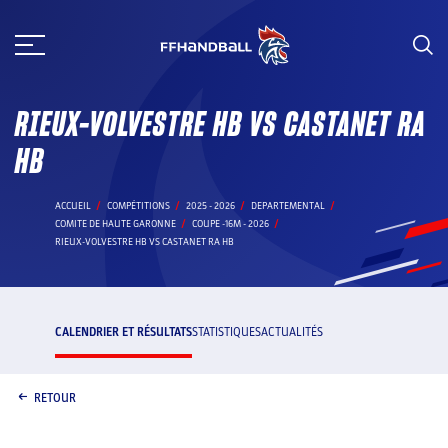
Aller
au
contenu
RIEUX-VOLVESTRE HB VS CASTANET RA
HB
ACCUEIL
COMPÉTITIONS
2025 - 2026
DEPARTEMENTAL
COMITE DE HAUTE GARONNE
COUPE -16M - 2026
RIEUX-VOLVESTRE HB VS CASTANET RA HB
CALENDRIER ET RÉSULTATS
STATISTIQUES
ACTUALITÉS
RETOUR