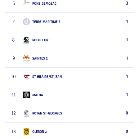
6
3
PONS-GEMOZAC
7
1
TERRE MARITIME S
8
1
ROCHEFORT
9
1
SAINTES 2
10
1
ST HILAIRE/ST JEAN
11
1
MATHA
12
0
ROYAN ST-GEORGES
13
0
OLERON 2