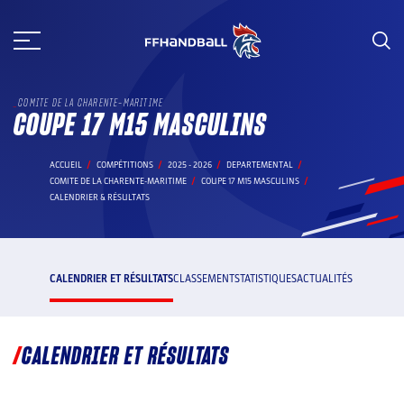
Aller
au
contenu
COMITE DE LA CHARENTE-MARITIME
COUPE 17 M15 MASCULINS
ACCUEIL
COMPÉTITIONS
2025 - 2026
DEPARTEMENTAL
COMITE DE LA CHARENTE-MARITIME
COUPE 17 M15 MASCULINS
CALENDRIER & RÉSULTATS
CALENDRIER ET RÉSULTATS
CLASSEMENT
STATISTIQUES
ACTUALITÉS
CALENDRIER ET RÉSULTATS