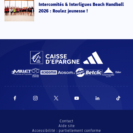
Intercomités & Interligues Beach Handball
2026 : Roulez jeunesse !
Contact
Aide site
Accessibilité : partiellement conforme