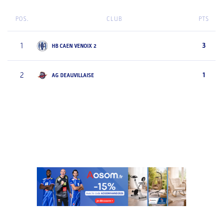
POS.
CLUB
PTS
1
3
HB CAEN VENOIX 2
2
1
AG DEAUVILLAISE