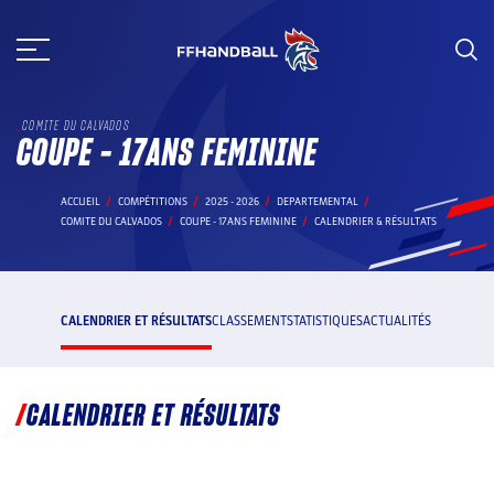
Aller
au
contenu
COMITE DU CALVADOS
COUPE - 17ANS FEMININE
ACCUEIL
COMPÉTITIONS
2025 - 2026
DEPARTEMENTAL
COMITE DU CALVADOS
COUPE - 17ANS FEMININE
CALENDRIER & RÉSULTATS
CALENDRIER ET RÉSULTATS
CLASSEMENT
STATISTIQUES
ACTUALITÉS
CALENDRIER ET RÉSULTATS