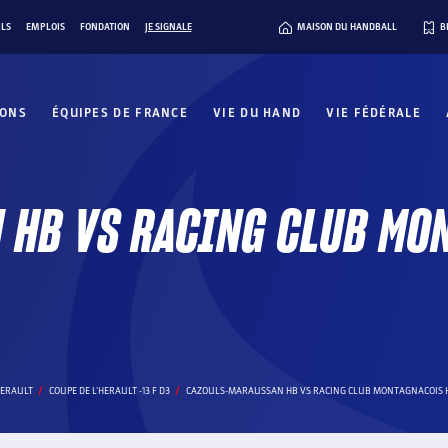
ILS
EMPLOIS
FONDATION
JE SIGNALE
MAISON DU HANDBALL
B
IONS
ÉQUIPES DE FRANCE
VIE DU HAND
VIE FÉDÉRALE
 HB VS RACING CLUB MO
HERAULT
COUPE DE L'HERAULT -13 F D3
CAZOULS-MARAUSSAN HB VS RACING CLUB MONTAGNACOIS 