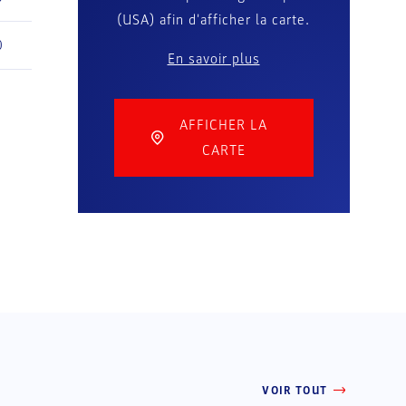
(USA) afin d'afficher la carte.
0
En savoir plus
1
AFFICHER LA
CARTE
VOIR TOUT