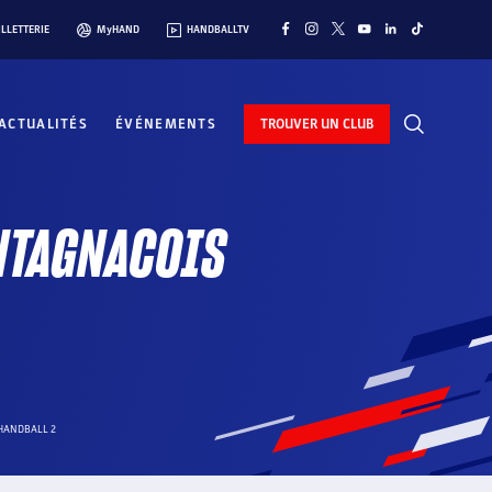
ILLETTERIE
MyHAND
HANDBALLTV
ACTUALITÉS
ÉVÉNEMENTS
TROUVER UN CLUB
NTAGNACOIS
HANDBALL 2