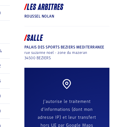
LES ARBITRES
0
ROUSSEL NOLAN
1
SALLE
PALAIS DES SPORTS BEZIERS MEDITERRANEE
4
rue suzanne noel - zone du mazeran
34500
BEZIERS
2
5
0
J'autorise le traitement
d'informations (dont mon
0
adresse IP) et leur transfert
hors UE par Google Maps
0