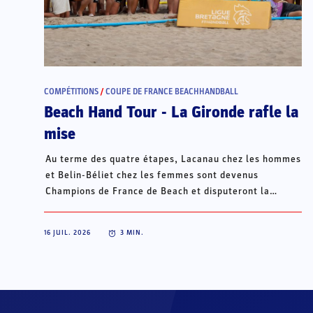
COMPÉTITIONS
/
COUPE DE FRANCE BEACHHANDBALL
Beach Hand Tour - La Gironde rafle la
mise
Au terme des quatre étapes, Lacanau chez les hommes
et Belin-Béliet chez les femmes sont devenus
Champions de France de Beach et disputeront la
Champions Cup du 15 au 18 octobre à Porto Santo, au
Portugal.
16 JUIL. 2026
3
MIN.