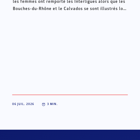
les femmes ont remporté les Interligues alors que les
Bouches-du-Rhône et le Calvados se sont illustrés lors
des Intercomités ce week-end à Châteauroux.
06 JUIL. 2026
3
MIN.