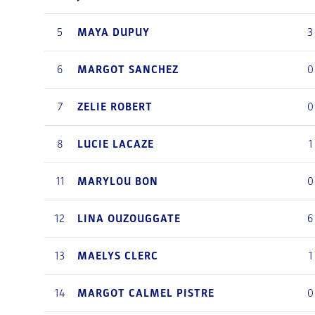
5
MAYA
DUPUY
3
6
MARGOT
SANCHEZ
0
7
ZELIE
ROBERT
0
8
LUCIE
LACAZE
1
11
MARYLOU
BON
0
12
LINA
OUZOUGGATE
6
13
MAELYS
CLERC
1
14
MARGOT
CALMEL PISTRE
0