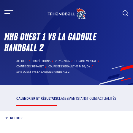
Aller
au
contenu
MHB OUEST 1 VS LA CADOULE
HANDBALL 2
ACCUEIL
COMPÉTITIONS
2025 - 2026
DEPARTEMENTAL
COMITE DE L'HERAULT
COUPE DE L'HERAULT -13 M D3/D4
MHB OUEST 1 VS LA CADOULE HANDBALL 2
CALENDRIER ET RÉSULTATS
CLASSEMENT
STATISTIQUES
ACTUALITÉS
RETOUR