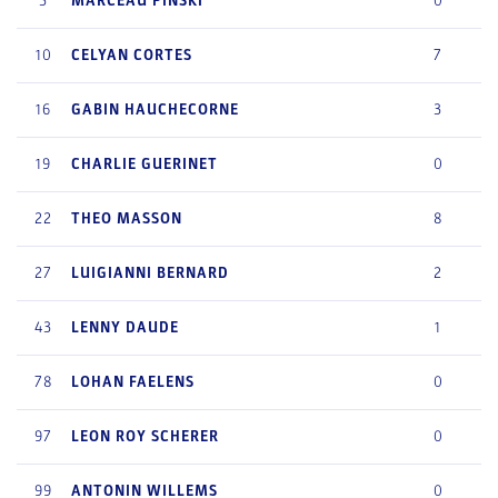
3
MARCEAU
PINSKI
0
10
CELYAN
CORTES
7
16
GABIN
HAUCHECORNE
3
19
CHARLIE
GUERINET
0
22
THEO
MASSON
8
27
LUIGIANNI
BERNARD
2
43
LENNY
DAUDE
1
78
LOHAN
FAELENS
0
97
LEON
ROY SCHERER
0
99
ANTONIN
WILLEMS
0