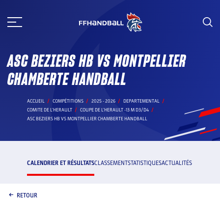
Aller
au
contenu
ASC BEZIERS HB VS MONTPELLIER
CHAMBERTE HANDBALL
ACCUEIL
COMPÉTITIONS
2025 - 2026
DEPARTEMENTAL
COMITE DE L'HERAULT
COUPE DE L'HERAULT -13 M D3/D4
ASC BEZIERS HB VS MONTPELLIER CHAMBERTE HANDBALL
CALENDRIER ET RÉSULTATS
CLASSEMENT
STATISTIQUES
ACTUALITÉS
RETOUR