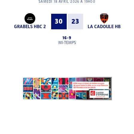
SAMEDI 18 AVRIL 2026 À 19H00
30
23
GRABELS HBC 2
LA CADOULE HB
16
-
9
MI-TEMPS