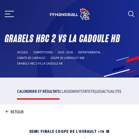
Aller
au
contenu
GRABELS HBC 2 VS LA CADOULE HB
ACCUEIL
COMPÉTITIONS
2025 - 2026
DEPARTEMENTAL
COMITE DE L'HERAULT
COUPE DE L'HERAULT+16M
GRABELS HBC 2 VS LA CADOULE HB
CALENDRIER ET RÉSULTATS
CLASSEMENT
STATISTIQUES
ACTUALITÉS
RETOUR
DEMI FINALE COUPE DE L'HERAULT +16 M