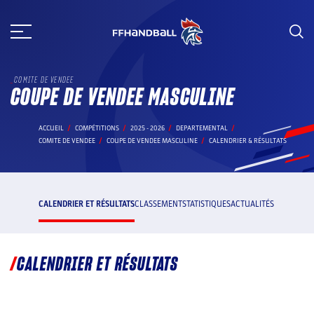
Aller
au
contenu
COMITE DE VENDEE
COUPE DE VENDEE MASCULINE
ACCUEIL
COMPÉTITIONS
2025 - 2026
DEPARTEMENTAL
COMITE DE VENDEE
COUPE DE VENDEE MASCULINE
CALENDRIER & RÉSULTATS
CALENDRIER ET RÉSULTATS
CLASSEMENT
STATISTIQUES
ACTUALITÉS
CALENDRIER ET RÉSULTATS