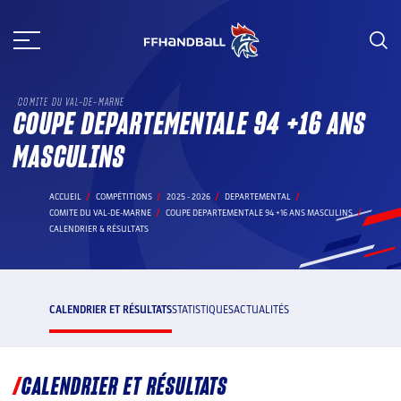
Aller
au
contenu
COMITE DU VAL-DE-MARNE
COUPE DEPARTEMENTALE 94 +16 ANS
MASCULINS
ACCUEIL
COMPÉTITIONS
2025 - 2026
DEPARTEMENTAL
COMITE DU VAL-DE-MARNE
COUPE DEPARTEMENTALE 94 +16 ANS MASCULINS
CALENDRIER & RÉSULTATS
CALENDRIER ET RÉSULTATS
STATISTIQUES
ACTUALITÉS
CALENDRIER ET RÉSULTATS