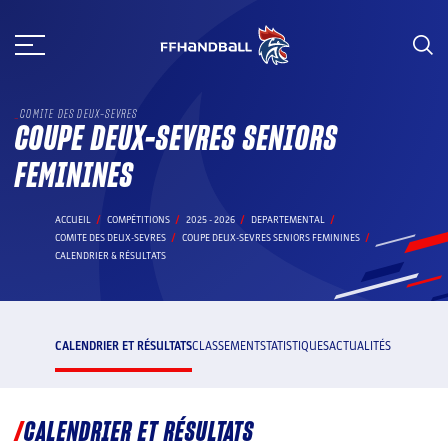
Aller
au
contenu
COMITE DES DEUX-SEVRES
COUPE DEUX-SEVRES SENIORS
FEMININES
ACCUEIL
COMPÉTITIONS
2025 - 2026
DEPARTEMENTAL
COMITE DES DEUX-SEVRES
COUPE DEUX-SEVRES SENIORS FEMININES
CALENDRIER & RÉSULTATS
CALENDRIER ET RÉSULTATS
CLASSEMENT
STATISTIQUES
ACTUALITÉS
CALENDRIER ET RÉSULTATS