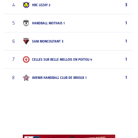
4
3
HBC LEZAY 2
5
1
HANDBALL MOTHAIS 1
6
1
SAM MONCOUTANT 3
7
1
CELLES SUR BELLE MELLOIS EN POITOU 4
8
1
AVENIR HANDBALL CLUB DE BRIOUX 1