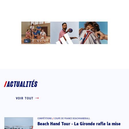
ACTUALITÉS
VOIR TOUT
COMPÉTITIONS
/
COUPE DE FRANCE BEACHHANDBALL
Beach Hand Tour - La Gironde rafle la mise