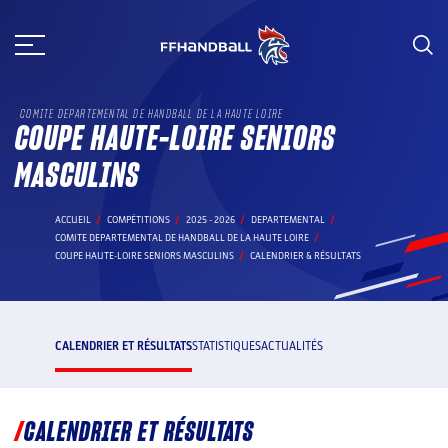
Aller
au
contenu
COMITE DEPARTEMENTAL DE HANDBALL DE LA HAUTE LOIRE
COUPE HAUTE-LOIRE SENIORS
MASCULINS
ACCUEIL
COMPÉTITIONS
2025 - 2026
DEPARTEMENTAL
COMITE DEPARTEMENTAL DE HANDBALL DE LA HAUTE LOIRE
COUPE HAUTE-LOIRE SENIORS MASCULINS
CALENDRIER & RÉSULTATS
CALENDRIER ET RÉSULTATS
STATISTIQUES
ACTUALITÉS
CALENDRIER ET RÉSULTATS