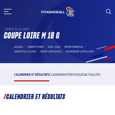
Aller
au
contenu
COMITE DE LA LOIRE
COUPE LOIRE M 18 G
ACCUEIL
COMPÉTITIONS
2025 - 2026
DEPARTEMENTAL
COMITE DE LA LOIRE
COUPE LOIRE M 18 G
CALENDRIER & RÉSULTATS
CALENDRIER ET RÉSULTATS
CLASSEMENT
STATISTIQUES
ACTUALITÉS
CALENDRIER ET RÉSULTATS