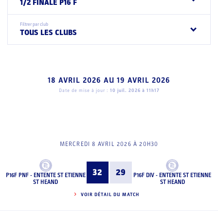
1/2 FINALE P16 F
Filtrer par club
TOUS LES CLUBS
18 AVRIL 2026
AU
19 AVRIL 2026
Date de mise à jour :
10 juil. 2026 à 11h17
MERCREDI 8 AVRIL 2026 À 20H30
32
29
P16F PNF - ENTENTE ST ETIENNE
P16F DIV - ENTENTE ST ETIENNE
ST HEAND
ST HEAND
VOIR DÉTAIL DU MATCH