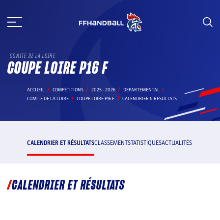
Aller
au
contenu
COMITE DE LA LOIRE
COUPE LOIRE P16 F
ACCUEIL
COMPÉTITIONS
2025 - 2026
DEPARTEMENTAL
COMITE DE LA LOIRE
COUPE LOIRE P16 F
CALENDRIER & RÉSULTATS
CALENDRIER ET RÉSULTATS
CLASSEMENT
STATISTIQUES
ACTUALITÉS
CALENDRIER ET RÉSULTATS