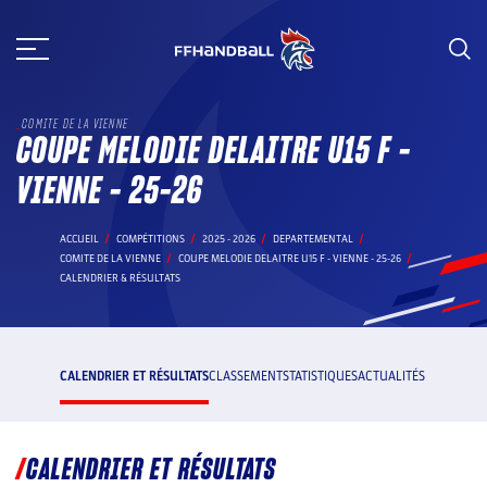
Aller
au
contenu
COMITE DE LA VIENNE
COUPE MELODIE DELAITRE U15 F -
VIENNE - 25-26
ACCUEIL
COMPÉTITIONS
2025 - 2026
DEPARTEMENTAL
COMITE DE LA VIENNE
COUPE MELODIE DELAITRE U15 F - VIENNE - 25-26
CALENDRIER & RÉSULTATS
CALENDRIER ET RÉSULTATS
CLASSEMENT
STATISTIQUES
ACTUALITÉS
CALENDRIER ET RÉSULTATS