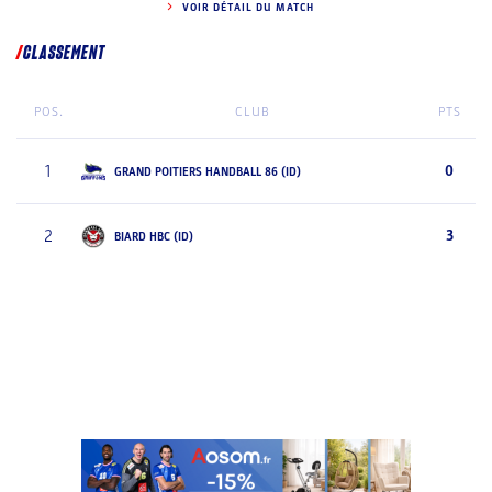
VOIR DÉTAIL DU MATCH
CLASSEMENT
POS.
CLUB
PTS
1
0
GRAND POITIERS HANDBALL 86 (ID)
2
3
BIARD HBC (ID)