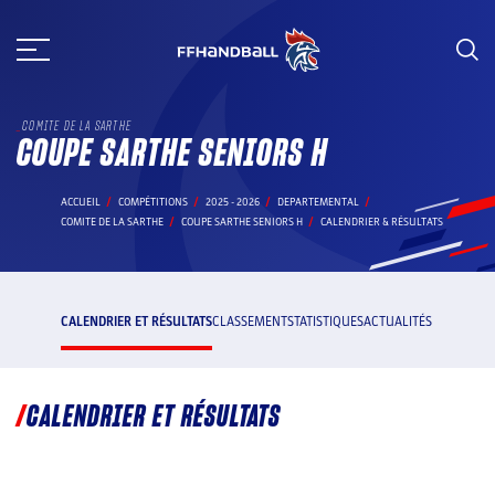
Aller
au
contenu
COMITE DE LA SARTHE
COUPE SARTHE SENIORS H
ACCUEIL
COMPÉTITIONS
2025 - 2026
DEPARTEMENTAL
COMITE DE LA SARTHE
COUPE SARTHE SENIORS H
CALENDRIER & RÉSULTATS
CALENDRIER ET RÉSULTATS
CLASSEMENT
STATISTIQUES
ACTUALITÉS
CALENDRIER ET RÉSULTATS