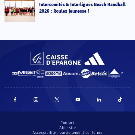
Intercomités & Interligues Beach Handball
2026 : Roulez jeunesse !
Contact
Aide site
Accessibilité : partiellement conforme