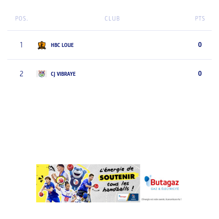
POS.
CLUB
PTS
1
0
HBC LOUE
2
0
CJ VIBRAYE