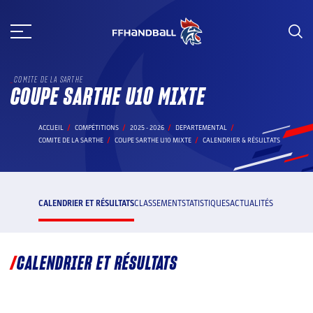
Aller
au
contenu
COMITE DE LA SARTHE
COUPE SARTHE U10 MIXTE
ACCUEIL
COMPÉTITIONS
2025 - 2026
DEPARTEMENTAL
COMITE DE LA SARTHE
COUPE SARTHE U10 MIXTE
CALENDRIER & RÉSULTATS
CALENDRIER ET RÉSULTATS
CLASSEMENT
STATISTIQUES
ACTUALITÉS
CALENDRIER ET RÉSULTATS