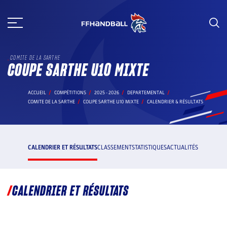
Aller
au
contenu
COMITE DE LA SARTHE
COUPE SARTHE U10 MIXTE
ACCUEIL
COMPÉTITIONS
2025 - 2026
DEPARTEMENTAL
COMITE DE LA SARTHE
COUPE SARTHE U10 MIXTE
CALENDRIER & RÉSULTATS
CALENDRIER ET RÉSULTATS
CLASSEMENT
STATISTIQUES
ACTUALITÉS
CALENDRIER ET RÉSULTATS