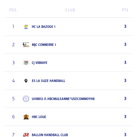
POS.
CLUB
PTS
1
3
HC LA BAZOGE 1
2
3
MJC CONNERRE 1
3
3
CJ VIBRAYE
4
3
ES LA SUZE HANDBALL
5
3
U10M72-E-HBCMULSANNE*USECOMMOYHB
6
3
HBC LOUE
7
3
BALLON HANDBALL CLUB