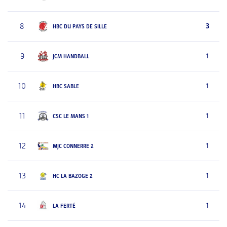
8
3
HBC DU PAYS DE SILLE
9
1
JCM HANDBALL
10
1
HBC SABLE
11
1
CSC LE MANS 1
12
1
MJC CONNERRE 2
13
1
HC LA BAZOGE 2
14
1
LA FERTÉ