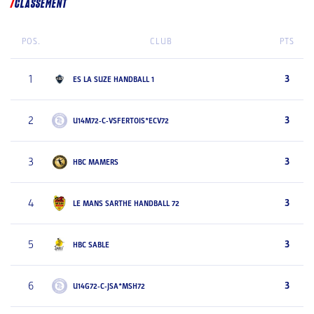
CLASSEMENT
POS.
CLUB
PTS
1
3
ES LA SUZE HANDBALL 1
2
3
U14M72-C-VSFERTOIS*ECV72
3
3
HBC MAMERS
4
3
LE MANS SARTHE HANDBALL 72
5
3
HBC SABLE
6
3
U14G72-C-JSA*MSH72