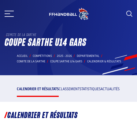
Aller
au
contenu
COMITE DE LA SARTHE
COUPE SARTHE U14 GARS
ACCUEIL
COMPÉTITIONS
2025 - 2026
DEPARTEMENTAL
COMITE DE LA SARTHE
COUPE SARTHE U14 GARS
CALENDRIER & RÉSULTATS
CALENDRIER ET RÉSULTATS
CLASSEMENT
STATISTIQUES
ACTUALITÉS
CALENDRIER ET RÉSULTATS